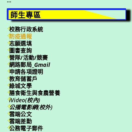
:::
師生專區
校務行政系統
防疫通報
志願選填
圖書查詢
營隊/活動/競賽
網路郵局_
Gmail
申請各項證明
教育儲蓄戶
綠城文學
膳食衛生與食農營養
iVideo(校內)
公播電影網(校外)
雲端公文
雲端差勤
公務電子郵件