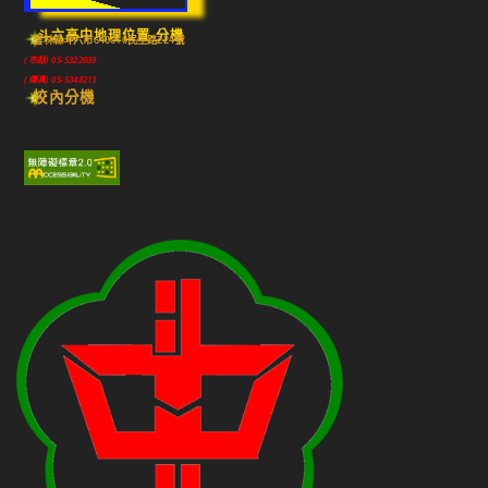
斗六高中地理位置-分機
雲林縣斗六市640010民生路224號
(市話) 05-5322039
(傳真) 05-5348213
校內分機