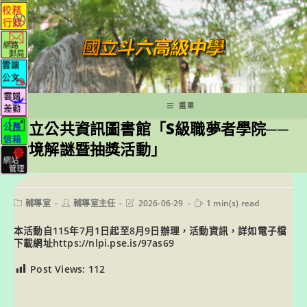
跳
轉
至
主
要
內
容
選單
國立公共資訊圖書館「S級職夢者學院──
實境解謎暨抽獎活動」
Post
Post
Post
Reading
輔導室
輔導室主任
2026-06-29
1 min(s) read
category:
author:
last
time:
modified:
本活動自115年7月1日起至8月9日辦理，活動資訊，詳如電子檔
下載網址https://nlpi.pse.is/97as69
Post Views:
112