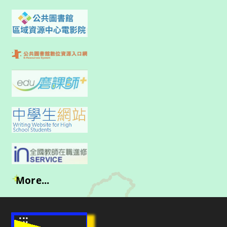
More...
:::