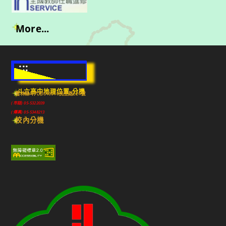
More...
:::
斗六高中地理位置-分機
雲林縣斗六市640010民生路224號
(市話) 05-5322039
(傳真) 05-5348213
校內分機