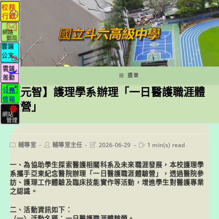
跳
轉
至
主
要
內
容
選單
【元智】護理學系辦理「一日醫護職涯體
驗營」
Post
Post
Post
Reading
輔導室
輔導室主任
2026-06-29
1 min(s) read
category:
author:
last
time:
modified:
一、為協助學生探索醫護相關科系及未來職涯發展，本校護理學
系攜手亞東紀念醫院辦理「一日醫護職涯體驗營」，透過醫院參
訪、護理工作體驗及臨床技能實作等活動，增進學生對醫護專業
之認識。
二、活動資訊如下：
（一）活動名稱：一日醫護職涯體驗營。