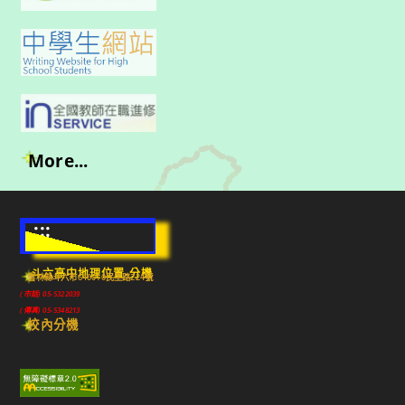
More...
:::
斗六高中地理位置-分機
雲林縣斗六市640010民生路224號
(市話) 05-5322039
(傳真) 05-5348213
校內分機