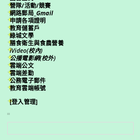
營隊/活動/競賽
網路郵局_
Gmail
申請各項證明
教育儲蓄戶
綠城文學
膳食衛生與食農營養
iVideo(校內)
公播電影網(校外)
雲端公文
雲端差勤
公務電子郵件
教育雲端帳號
[登入管理]
:::
搜
尋