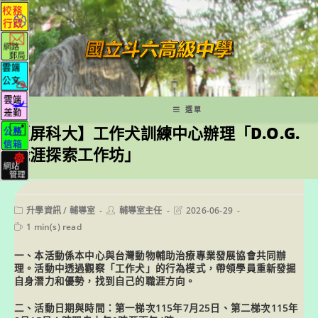
跳
轉
至
主
要
內
容
選單
【屏科大】工作犬訓練中心辦理「D.O.G.
職涯探索工作坊」
Post
Post
Post
升學資訊
/
輔導室
輔導室主任
2026-06-29
category:
author:
last
Reading
1 min(s) read
modified:
time:
一、本活動係本中心與台灣動物輔助治療專業發展協會共同辦
理。活動中透過觀察「工作犬」的行為模式，帶領學員重新發掘
自身潛力和優勢，找到自己的職涯方向。
二、活動日期與時間：第一梯次115年7月25日、第二梯次115年