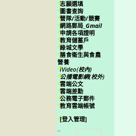
志願選填
圖書查詢
營隊/活動/競賽
網路郵局_
Gmail
申請各項證明
教育儲蓄戶
綠城文學
膳食衛生與食農
營養
iVideo(校內)
公播電影網(校外)
雲端公文
雲端差勤
公務電子郵件
教育雲端帳號
[登入管理]
搜
:::