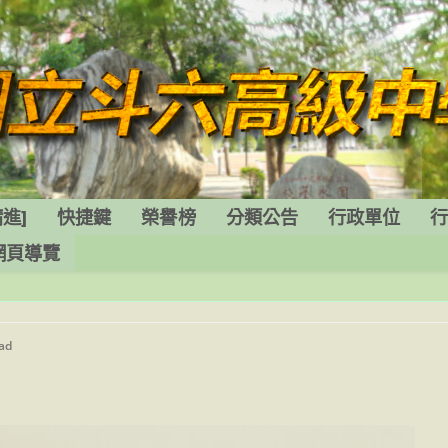
進]
快捷鍵
榮譽榜
分類公告
行政單位
網頁導覽
ead