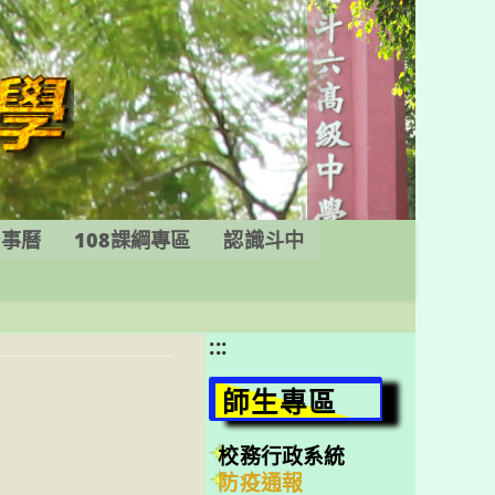
行事曆
108課綱專區
認識斗中
:::
師生專區
校務行政系統
防疫通報