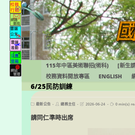
跳
轉
至
主
要
內
容
115年中區美術聯招(術科)
[新生請
校務資料開放專區
ENGLISH
6/25民防訓練
Post
Post
Post
Reading
最新公告
總務主任
2026-06-24
0 min(s) r
category:
author:
last
time:
modified:
請同仁準時出席