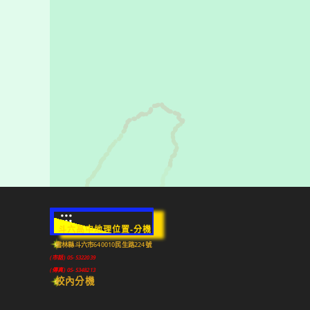
:::
斗六高中地理位置-分機
雲林縣斗六市640010民生路224號
(市話) 05-5322039
(傳真) 05-5348213
校內分機