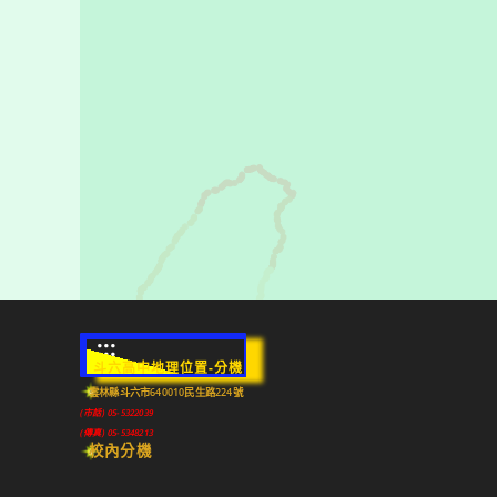
:::
斗六高中地理位置-分機
雲林縣斗六市640010民生路224號
(市話) 05-5322039
(傳真) 05-5348213
校內分機