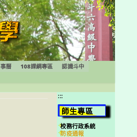
行事曆
108課綱專區
認識斗中
:::
師生專區
校務行政系統
防疫通報