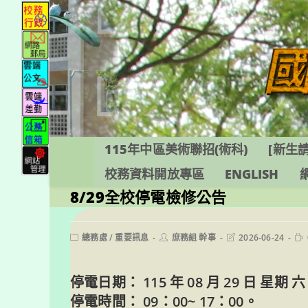
跳
轉
至
主
要
內
容
115年中區美術聯招(術科)
[新生請
校務資料開放專區
ENGLISH
8/29全校停電檢修公告
Post
Post
Post
Re
總務處
/
重要訊息
庶務組 幹事
2026-06-24
category:
author:
last
tim
modified:
停電日期： 115 年 08 月 29 日 星期 六
停電時間： 09：00~ 17：00。