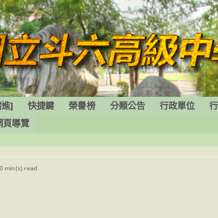
進]
快捷鍵
榮譽榜
分類公告
行政單位
網頁導覽
ading
0 min(s) read
e: