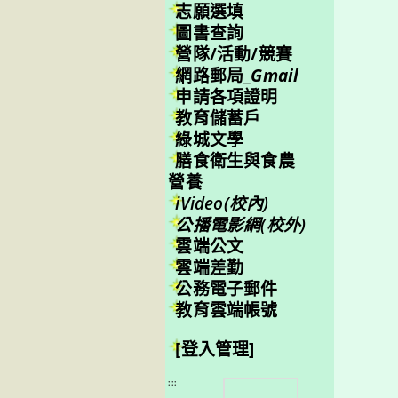
志願選填
圖書查詢
營隊/活動/競賽
網路郵局_
Gmail
申請各項證明
教育儲蓄戶
綠城文學
膳食衛生與食農
營養
iVideo(校內)
公播電影網(校外)
雲端公文
雲端差勤
公務電子郵件
教育雲端帳號
[登入管理]
搜
:::