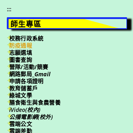
:::
師生專區
校務行政系統
防疫通報
志願選填
圖書查詢
營隊/活動/競賽
網路郵局_
Gmail
申請各項證明
教育儲蓄戶
綠城文學
膳食衛生與食農營養
iVideo(校內)
公播電影網(校外)
雲端公文
雲端差勤