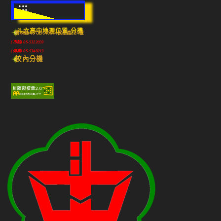
:::
斗六高中地理位置-分機
雲林縣斗六市640010民生路224號
(市話) 05-5322039
(傳真) 05-5348213
校內分機