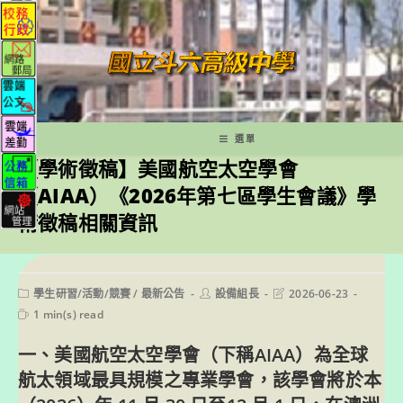
跳
轉
至
主
要
內
容
選單
【學術徵稿】美國航空太空學會
（AIAA）《2026年第七區學生會議》學
術徵稿相關資訊
Post
Post
Post
學生研習/活動/競賽
/
最新公告
設備組長
2026-06-23
category:
author:
last
Reading
1 min(s) read
modified:
time:
一、美國航空太空學會（下稱AIAA）為全球
航太領域最具規模之專業學會，該學會將於本