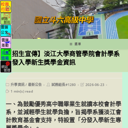
跳
轉
至
主
要
內
容
選單
【招生宣傳】淡江大學商管學院會計學系
分發入學新生獎學金資訊
Post
Post
Post
升學資訊
/
最新公告
試務組長#1280
2026-06-23
category:
author:
last
Reading
1 min(s) read
modified:
time:
一、為鼓勵優秀高中職畢業生就讀本校會計學
系，並減輕學生就學負擔，旨揭學系獲淡江會
計教育基金會支持，特設置「分發入學新生專