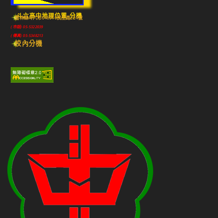
斗六高中地理位置-分機
雲林縣斗六市640010民生路224號
(市話) 05-5322039
(傳真) 05-5348213
校內分機