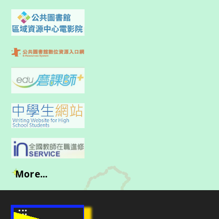
More...
:::