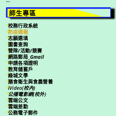
:::
師生專區
校務行政系統
防疫通報
志願選填
圖書查詢
營隊/活動/競賽
網路郵局_
Gmail
申請各項證明
教育儲蓄戶
綠城文學
膳食衛生與食農營養
iVideo(校內)
公播電影網(校外)
雲端公文
雲端差勤
公務電子郵件