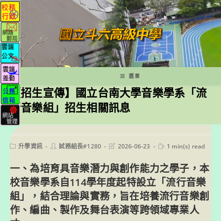
跳
轉
至
主
要
內
容
選單
【招生宣傳】國立台南大學音樂學系「流
行音樂組」招生相關訊息
Post
Post
Post
Reading
升學資訊
試務組長#1280
2026-06-23
1 min(s) read
category:
author:
last
time:
modified:
一、為培育具音樂潛力與創作能力之學子，本
校音樂學系自114學年度起特設立「流行音樂
組」，結合理論與實務，旨在培養流行音樂創
作、編曲、製作及舞台表演等跨領域專業人