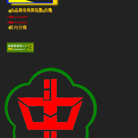
斗六高中地理位置-分機
雲林縣斗六市640010民生路224號
(市話) 05-5322039
(傳真) 05-5348213
校內分機