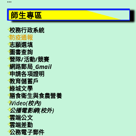
:::
師生專區
校務行政系統
防疫通報
志願選填
圖書查詢
營隊/活動/競賽
網路郵局_
Gmail
申請各項證明
教育儲蓄戶
綠城文學
膳食衛生與食農營養
iVideo(校內)
公播電影網(校外)
雲端公文
雲端差勤
公務電子郵件