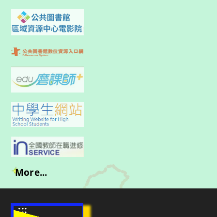
More...
:::