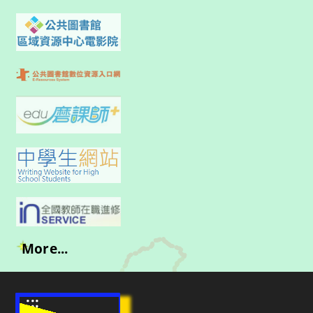
More...
:::