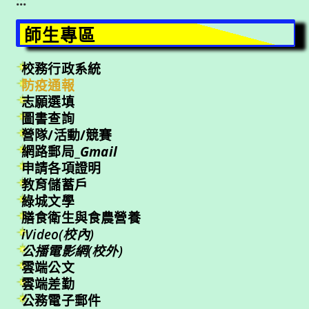
:::
師生專區
校務行政系統
防疫通報
志願選填
圖書查詢
營隊/活動/競賽
網路郵局_
Gmail
申請各項證明
教育儲蓄戶
綠城文學
膳食衛生與食農營養
iVideo(校內)
公播電影網(校外)
雲端公文
雲端差勤
公務電子郵件