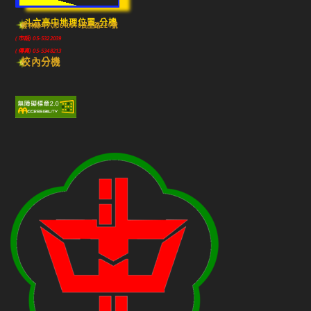
斗六高中地理位置-分機
雲林縣斗六市640010民生路224號
(市話) 05-5322039
(傳真) 05-5348213
校內分機