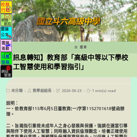
跳
轉
至
主
要
內
容
選單
【訊息轉知】教育部「高級中等以下學校
人工智慧使用和學習指引」
Post
Post
Post
Reading
未分類
教學組組長
2026-06-23
1 min(s) read
category:
author:
last
time:
modified:
說明：
一、依教育部115年6月5日臺教資(一)字第1152701618號函辦
理。
二、旨揭指引重視未成年人之身心發展與保護，強調在適當引導
與陪伴下使用人工智慧；同時融入資訊倫理觀念，培養正確使用
態度與責任意識，兼顧隱私保護與資訊安全，以促進人工智慧在