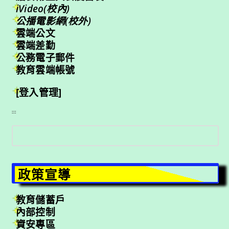
iVideo(校內)
公播電影網(校外)
雲端公文
雲端差勤
公務電子郵件
教育雲端帳號
[登入管理]
:::
搜
尋
政策宣導
教育儲蓄戶
內部控制
資安專區