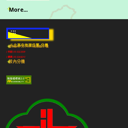
More...
:::
斗六高中地理位置-分機
雲林縣斗六市640010民生路224號
(市話) 05-5322039
(傳真) 05-5348213
校內分機