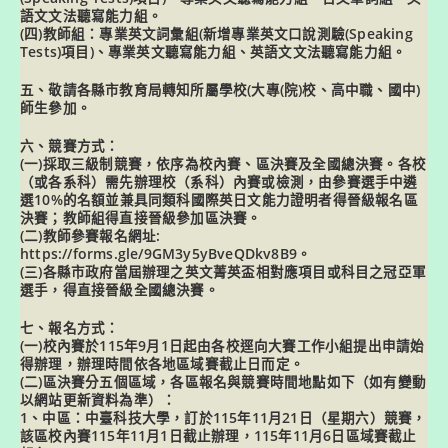
語文文法聽寫能力組。
(四)教師組：專業英文詞彙組(新增專業英文口說測驗(Speaking
Tests)項目)、專業英文聽寫能力組、英語文文法聽寫能力組。
五、敬請各縣市教育局轉知所屬學校(大專(院)校、高中職、國中)
師生參加。
六、競賽方式：
(一)採取三級制競賽，依序為校內賽、區決賽及全國總決賽。各校
（或各系科）需先辦理校（系科）內賽或檢測，由參賽選手中遴
選10%的名額並兼具同類科國際英日文能力證明者得晉級報名區
決賽；教師組得直接晉級參加區決賽。
(二)教師參賽報名網址:
https://forms.gle/9GM3y5yBveQDkv8B9。
(三)各縣市政府當屆辦理之英文菁英盃相對應項目或科目之冠亞軍
選手，得直接晉級全國總決賽。
七、報名方式：
(一)校內賽於115年9月1日起由各校逕向大賽工作小組提出申請始
得辦理，辦理時間依各地區域賽截止日而定。
(二)區決賽分五個區域，各區報名與競賽時間地點如下（如有變動
以網站更新資料為準）：
1、中區：中臺科技大學，訂於115年11月21日（星期六）競賽，
該區校內賽115年11月1日截止辦理，115年11月6日區域賽截止