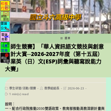
跳
轉
至
主
要
內
容
選單
【師生競賽】「華人資訊語文競技與創意
設計大賞─2026-2027年度（第十五屆）
專業英（日）文(ESP)詞彙與聽寫說能力
大賽」
Post
Post
Post
學生研習/活動/競賽
教學組組長
2026-06-23
category:
author:
last
Reading
1 min(s) read
modified:
time:
說明：
一、配合行政院推動2030雙語政策、教育部推動高教深耕計畫與