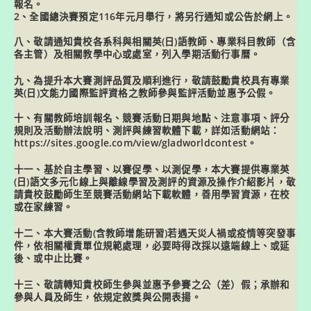
報名。
2、全國總決賽預定116年元月舉行，將另行通知或公告於網上。
八、敬請通知貴校各系科與相關英(日)語教師、專業科目教師（含
各主管）及相關教學中心或處室，列入學期活動行事曆。
九、為提升本大賽測評品質及順利進行，敬請鼓勵貴校具有專業
英(日)文能力國際監評資格之教師參與監評活動並惠予公假。
十、有關教師培訓報名、競賽活動日期與地點、注意事項、評分
規則及活動辦法說明、測評與練習軟體下載，詳如活動網站：
https://sites.google.com/view/gladworldcontest。
十一、基於自主學習、以賽促學、以測促學，本大賽提供專業英
(日)語文多元化線上與離線學習及測評的資源及操作介紹影片，敬
請貴校鼓勵師生至競賽活動網站下載軟體，善用學習資源，在校
或在家練習。
十二、本大賽活動(含教師增能研習)若遇天災人禍或疫情等突發事
件，依相關權責單位規範處理，必要時得改採以遠端線上、或延
後、或中止比賽。
十三、敬請轉知貴校師生參與並惠予參賽之公（差）假；承辦和
參與人員及師生，依規定敘獎與公開表揚。