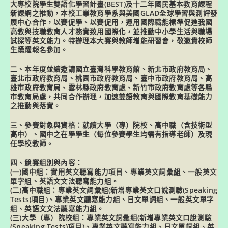
大專校院學生雙語化學習計畫(BEST)及十二年國民基本教育課程
新課綱之推動，本校工業教育學系與美國GLAD全球學習與測評發
展中心合作，以賽促學、以賽促用，運用國際職能標準促進我國
高教與技職教育人才務實致用國際化，並推動中小學生活與職場
試探等英文能力。特辦理本大賽與教師增能研習會，敬邀貴校師
生踴躍報名參加。
二、本年度並續邀請國立臺灣科學教育館、新北市政府教育局、
臺北市政府教育局、桃園市政府教育局、臺中市政府教育局、高
雄市政府教育局、雲林縣政府教育處、新竹市政府教育處等各縣
市教育局處，共同合作辦理，加速雙語教育與國際教育基礎能力
之推動與落實。
三、參賽對象與資格：就讀大學（專）院校、高中職（含技術型
高中）、國中之在學學生（每位參賽學生均需有指導老師）及現
任學校教師。
四、競賽組別與內容：
(一)國中組：實用英文聽寫能力項目、專業英文詞彙組、一般英文
單字組、英語文文法聽寫能力組。
(二)高中職組：專業英文詞彙組(新增專業英文口說測驗(Speaking
Tests)項目)、專業英文聽寫能力組、日文單詞組、一般英文單字
組、英語文文法聽寫能力組。
(三)大學（專）院校組：專業英文詞彙組(新增專業英文口說測驗
(Speaking Tests)項目)、專業英文聽寫能力組、日文單詞組、英