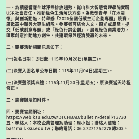
一、為積極響應全球淨零排放趨勢，崑山科大智慧管理學院實踐
USR社會責任，推動綠色生活解決方案。為激發青年「在地關
懷」與創新動能，特舉辦「2026全國低碳生活企劃專題」競賽，
廣邀高中職與大專生組隊。參賽者可結合人文、觀光或農產，提
交「低碳創意專題」或「綠色行銷企劃」，展現綠色商業潛力，
匯聚創意推動地方創生，共建環保與經濟雙贏的未來。
二、競賽活動相關訊息如下：
(一)報名日期：即日起~115年10月28日(星期三)。
(二)決賽入圍名單公布日期：115年11月04日(星期三)。
(三)決賽暨頒獎典禮：115年11月20日(星期五)，原決賽當天時程
修正。
三、競賽辦法如附件。
四、競賽官網網址：
https://web.ksu.edu.tw/DTCHBAD/bulletin/detail/13730
五、聯絡人：本校企業管理系助理：周小姐；聯絡人信箱：
ba@mail.ksu.edu.tw；聯絡電話：06-2727175#278轉203。