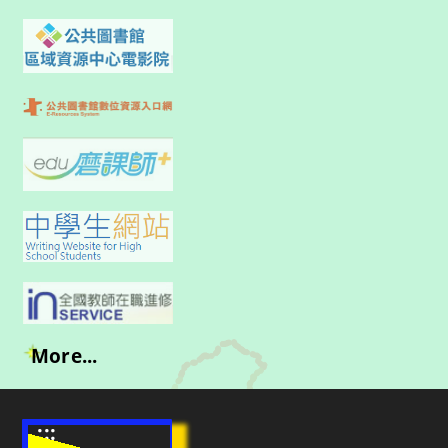
More...
:::