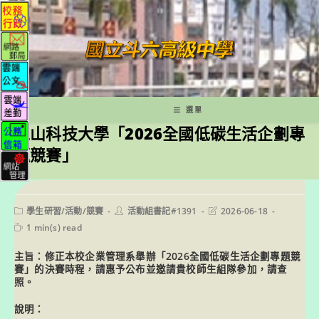
跳
轉
至
主
要
內
容
選單
崑山科技大學「2026全國低碳生活企劃專
題競賽」
Post
Post
Post
學生研習/活動/競賽
活動組書記#1391
2026-06-18
category:
author:
last
Reading
1 min(s) read
modified:
time:
主旨：修正本校企業管理系舉辦「2026全國低碳生活企劃專題競
賽」的決賽時程，請惠予公布並邀請貴校師生組隊參加，請查
照。
說明：