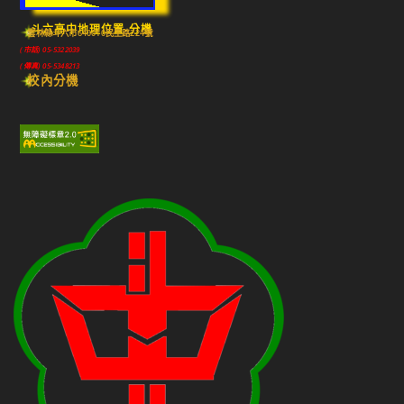
斗六高中地理位置-分機
雲林縣斗六市640010民生路224號
(市話) 05-5322039
(傳真) 05-5348213
校內分機