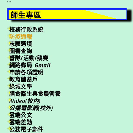
:::
師生專區
校務行政系統
防疫通報
志願選填
圖書查詢
營隊/活動/競賽
網路郵局_
Gmail
申請各項證明
教育儲蓄戶
綠城文學
膳食衛生與食農營養
iVideo(校內)
公播電影網(校外)
雲端公文
雲端差勤
公務電子郵件