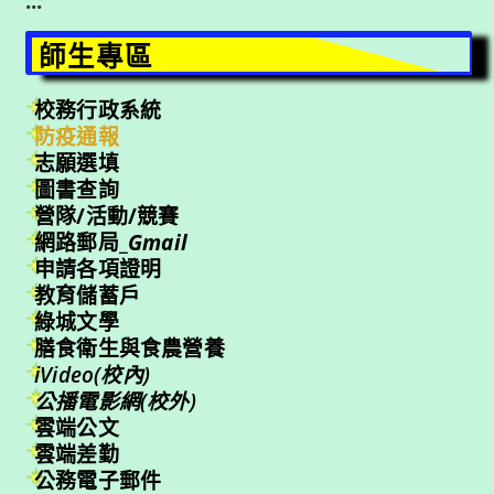
:::
師生專區
校務行政系統
防疫通報
志願選填
圖書查詢
營隊/活動/競賽
網路郵局_
Gmail
申請各項證明
教育儲蓄戶
綠城文學
膳食衛生與食農營養
iVideo(校內)
公播電影網(校外)
雲端公文
雲端差勤
公務電子郵件