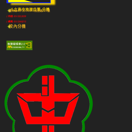
斗六高中地理位置-分機
雲林縣斗六市640010民生路224號
(市話) 05-5322039
(傳真) 05-5348213
校內分機