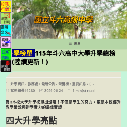
跳
轉
至
主
要
內
容
選單
升學榜單
115年斗六高中大學升學總榜
單(陸續更新！)
Post
升學資訊
/
教務處
/
最新公告
/
榮譽榜
/
重要訊息
/
𞮿
category:
Post
Post
Reading
試務組長#1280
2026-06-24
1 min(s) read
author:
last
time:
modified:
賀!!本校大學升學榜單出爐囉！不僅是學生的努力，更是本校優秀
教學績效與辦學實力的最佳實證！
四大升學亮點