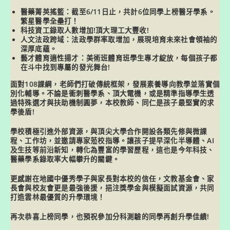
醫藥菁英搖籃
：截至6/11日止，共計6位同學上榜醫牙學系。
繁星醫學全壘打！
科技資工
錄取人數增加!頂大理工大豐收!
人文法政跨域
：法政學群率取增加，展現培育未來社會領袖的
深厚底蘊。
藝才體育適性揚才
：美術班體育班學生專才綻放，每個孩子都
在斗中找到專屬的發光舞台!
面對108課綱，老師們打破傳統框架，發展素養導向教學並落實個
別化輔導。不論是衝刺醫學系、頂大電機，或是精準指導學生透
過特殊選才與扶助機制圓夢，本校教師、同仁是孩子最堅實的求
學後盾!
學校積極
引進外部資源
，與頂尖大學合作開設各類先修與微課
程、工作坊，並邀請專家蒞校指導。讓孩子提早深化半導體、AI
及生技等前沿新知，轉化為豐富的學習歷程，這也是今年科技、
醫藥學系錄取率大幅攀升的關鍵。
更感謝在地國中優秀學子與家長對本校的信任，文教基金會、家
長會與校友會更是最強後援，挹注獎學金與模擬面試資源，共同
打造雲林最優質的升學環境！
再次恭喜上榜同學，也預祝參加分科測驗的同學再創升學佳績!