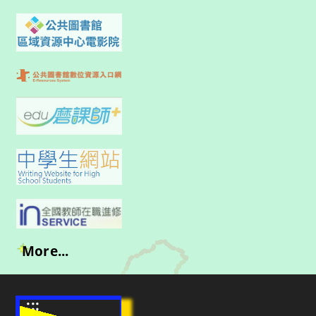
More...
:::