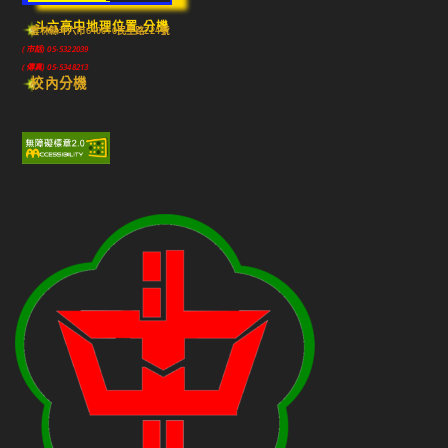
斗六高中地理位置-分機
雲林縣斗六市640010民生路224號
(市話) 05-5322039
(傳真) 05-5348213
校內分機