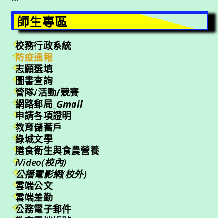
師生專區
校務行政系統
防疫通報
志願選填
圖書查詢
營隊/活動/競賽
網路郵局_
Gmail
申請各項證明
教育儲蓄戶
綠城文學
膳食衛生與食農營養
iVideo(校內)
公播電影網(校外)
雲端公文
雲端差勤
公務電子郵件