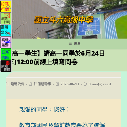
跳
轉
至
主
要
內
容
選單
【高一學生】請高一同學於6月24日
(三)12:00前線上填寫問卷
Post
Post
Post
Reading
最新公告
註冊組幹事
2026-06-11
0 min(s) read
category:
author:
last
time:
modified:
親愛的同學，您好：

教育部國民及學前教育署為了瞭解