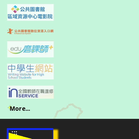
More...
:::