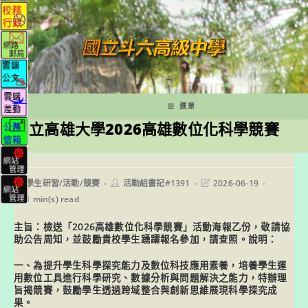
跳
轉
至
主
要
內
容
選單
國立高雄大學2026高雄數位化科學競賽
Post
Post
Post
學生研習/活動/競賽
活動組書記#1391
2026-06-19
category:
author:
last
Reading
1 min(s) read
modified:
time:
主旨：檢送「2026高雄數位化科學競賽」活動海報乙份，敬請協
助公告周知，並鼓勵貴校學生踴躍報名參加，請查照。說明：
一、為提升學生科學探究能力及數位科技應用素養，培養學生運
用數位工具進行科學研究、數據分析與問題解決之能力，特辦理
旨揭競賽，鼓勵學生透過跨域整合與創新思維展現科學探究成
果。