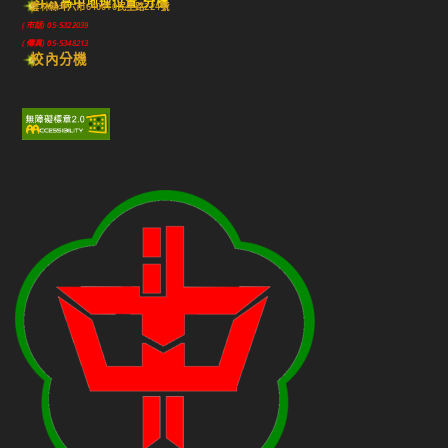
斗六高中地理位置-分機
雲林縣斗六市640010民生路224號
(市話) 05-5322039
(傳真) 05-5348213
校內分機