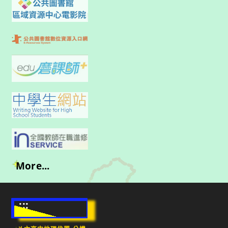
More...
:::