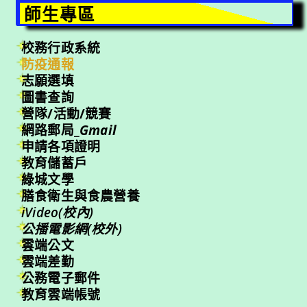
師生專區
校務行政系統
防疫通報
志願選填
圖書查詢
營隊/活動/競賽
網路郵局_
Gmail
申請各項證明
教育儲蓄戶
綠城文學
膳食衛生與食農營養
iVideo(校內)
公播電影網(校外)
雲端公文
雲端差勤
公務電子郵件
教育雲端帳號