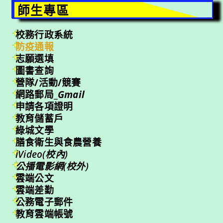
師生專區
校務行政系統
防疫通報
志願選填
圖書查詢
營隊/活動/競賽
網路郵局_
Gmail
申請各項證明
教育儲蓄戶
綠城文學
膳食衛生與食農營養
iVideo(校內)
公播電影網(校外)
雲端公文
雲端差勤
公務電子郵件
教育雲端帳號