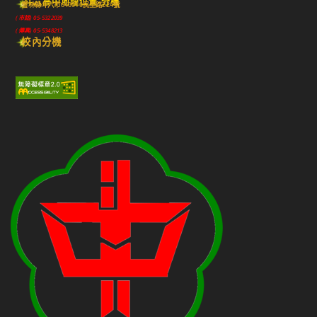
斗六高中地理位置-分機
雲林縣斗六市640010民生路224號
(市話) 05-5322039
(傳真) 05-5348213
校內分機