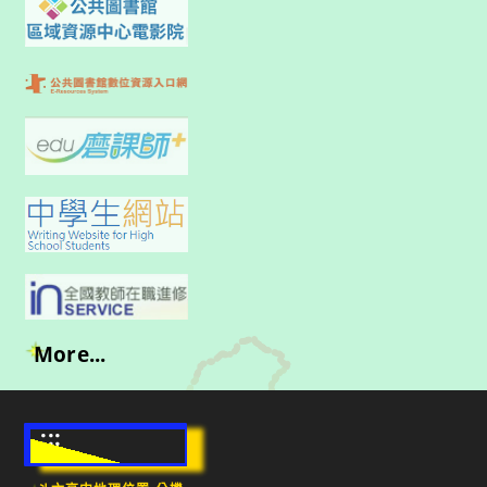
More...
:::