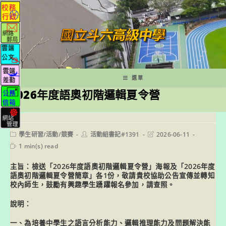
跳
轉
至
主
要
內
容
選單
2026年度語奧初階邏輯夏令營
Post
Post
Post
學生研習/活動/競賽
活動組書記#1391
2026-06-11
category:
author:
last
Reading
1 min(s) read
modified:
time:
主旨：檢送「2026年度語奧初階邏輯夏令營」海報及「2026年度
語奧初階邏輯夏令營簡章」各1份，敬請貴校協助公告宣傳並轉知
校內師生，鼓勵有興趣學生踴躍報名參加，請查照。
說明：
一、為培養中學生之語言分析能力、邏輯推理能力及問題解決能