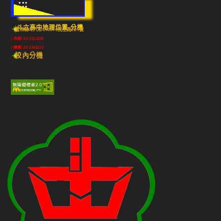
:::
斗六高中地理位置-分機
雲林縣斗六市640010民生路224號
(市話) 05-5322039
(傳真) 05-5348213
校內分機