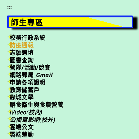
:::
師生專區
校務行政系統
防疫通報
志願選填
圖書查詢
營隊/活動/競賽
網路郵局_
Gmail
申請各項證明
教育儲蓄戶
綠城文學
膳食衛生與食農營養
iVideo(校內)
公播電影網(校外)
雲端公文
雲端差勤