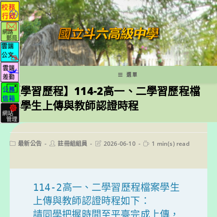
跳
轉
至
主
要
內
容
選單
【學習歷程】114-2高一、二學習歷程檔
案學生上傳與教師認證時程
Post
Post
Post
Reading
最新公告
註冊組組員
2026-06-10
1 min(s) read
category:
author:
last
time:
modified:
114-2高一、二學習歷程檔案學生
上傳與教師認證時程如下：

請同學把握時間至平臺完成上傳，