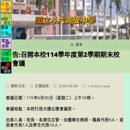
跳
轉
至
主
要
內
容
選單
公告:召開本校114學年度第2學期期末校
務會議
Post
Post
Post
Reading
最新公告
文書組長
2026-06-08
1 min(s) read
category:
author:
last
time:
modified:
會議日期：115年6月30日（星期二）上午10時。
會議地點：本校行政大樓五樓會議室。
出席人員：校長、各單位主管、全體專任教師、職員代表9人、家
長會代表1人及學生代表10人。