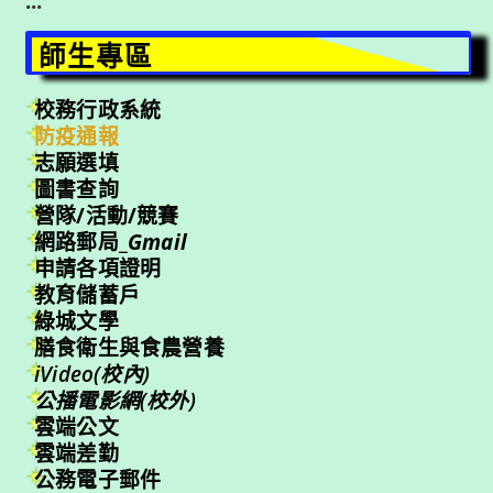
:::
師生專區
校務行政系統
防疫通報
志願選填
圖書查詢
營隊/活動/競賽
網路郵局_
Gmail
申請各項證明
教育儲蓄戶
綠城文學
膳食衛生與食農營養
iVideo(校內)
公播電影網(校外)
雲端公文
雲端差勤
公務電子郵件