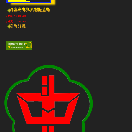
斗六高中地理位置-分機
雲林縣斗六市640010民生路224號
(市話) 05-5322039
(傳真) 05-5348213
校內分機