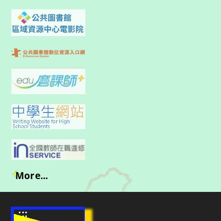
More...
:::