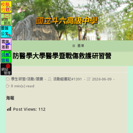
跳
轉
至
主
要
內
容
選單
國防醫學大學醫學暨戰傷救護研習營
Post
Post
Post
學生研習/活動/競賽
活動組書記#1391
2026-06-09
category:
author:
last
Reading
0 min(s) read
modified:
time:
海報
Post Views:
112