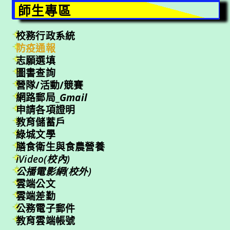
師生專區
校務行政系統
防疫通報
志願選填
圖書查詢
營隊/活動/競賽
網路郵局_
Gmail
申請各項證明
教育儲蓄戶
綠城文學
膳食衛生與食農營養
iVideo(校內)
公播電影網(校外)
雲端公文
雲端差勤
公務電子郵件
教育雲端帳號