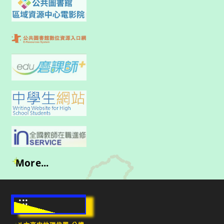
More...
:::