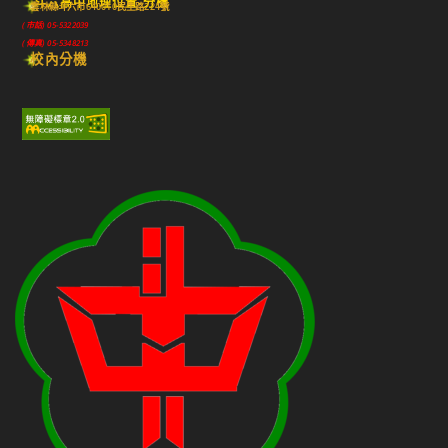
斗六高中地理位置-分機
雲林縣斗六市640010民生路224號
(市話) 05-5322039
(傳真) 05-5348213
校內分機