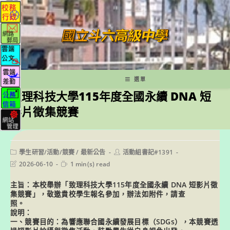
跳
轉
至
主
要
內
容
選單
致理科技大學115年度全國永續 DNA 短
影片徵集競賽
Post
Post
學生研習/活動/競賽
/
最新公告
活動組書記#1391
category:
author:
Post
Reading
2026-06-10
1 min(s) read
last
time:
modified:
主旨：本校舉辦「致理科技大學115年度全國永續 DNA 短影片徵
集競賽」，敬邀貴校學生報名參加，辦法如附件，請查
照。
說明：
一、競賽目的：為響應聯合國永續發展目標（SDGs），本競賽透