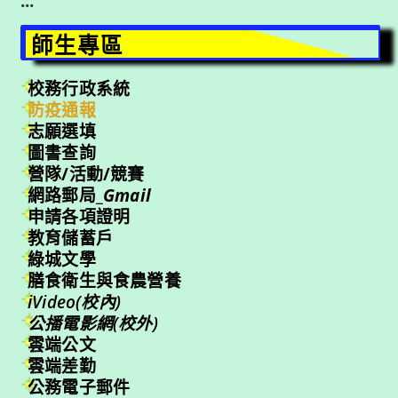
:::
師生專區
校務行政系統
防疫通報
志願選填
圖書查詢
營隊/活動/競賽
網路郵局_
Gmail
申請各項證明
教育儲蓄戶
綠城文學
膳食衛生與食農營養
iVideo(校內)
公播電影網(校外)
雲端公文
雲端差勤
公務電子郵件