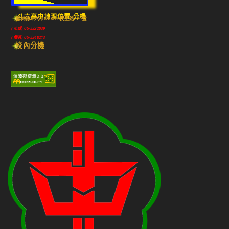
斗六高中地理位置-分機
雲林縣斗六市640010民生路224號
(市話) 05-5322039
(傳真) 05-5348213
校內分機