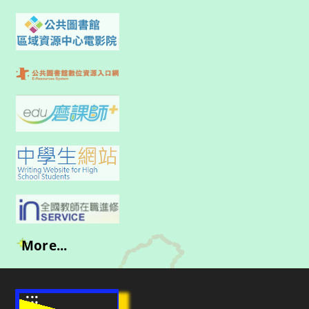
More...
:::