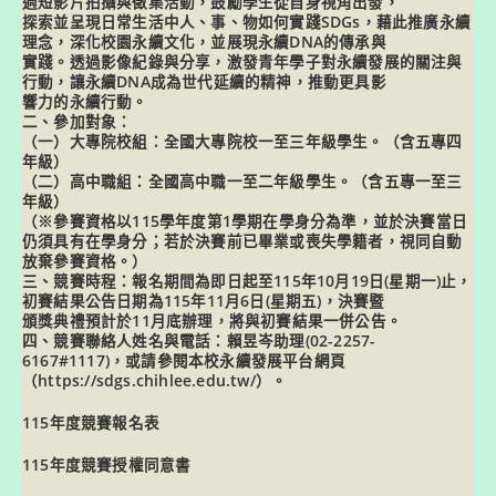
過短影片拍攝與徵集活動，鼓勵學生從自身視角出發，
探索並呈現日常生活中人、事、物如何實踐SDGs，藉此推廣永續
理念，深化校園永續文化，並展現永續DNA的傳承與
實踐。透過影像紀錄與分享，激發青年學子對永續發展的關注與
行動，讓永續DNA成為世代延續的精神，推動更具影
響力的永續行動。
二、參加對象：
（一）大專院校組：全國大專院校一至三年級學生。（含五專四
年級）
（二）高中職組：全國高中職一至二年級學生。（含五專一至三
年級）
（※參賽資格以115學年度第1學期在學身分為準，並於決賽當日
仍須具有在學身分；若於決賽前已畢業或喪失學籍者，視同自動
放棄參賽資格。）
三、競賽時程：報名期間為即日起至115年10月19日(星期一)止，
初賽結果公告日期為115年11月6日(星期五)，決賽暨
頒獎典禮預計於11月底辦理，將與初賽結果一併公告。
四、競賽聯絡人姓名與電話：賴昱岑助理(02-2257-
6167#1117)，或請參閱本校永續發展平台網頁
（https://sdgs.chihlee.edu.tw/）。
115年度競賽報名表
115年度競賽授權同意書