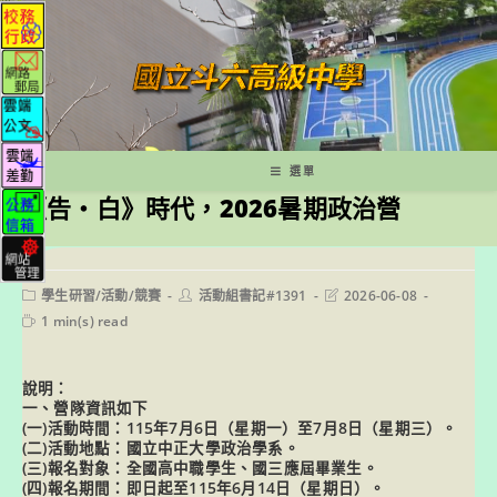
跳
轉
至
主
要
內
容
選單
《告‧白》時代，2026暑期政治營
Post
Post
Post
學生研習/活動/競賽
活動組書記#1391
2026-06-08
category:
author:
last
Reading
1 min(s) read
modified:
time:
說明：
一、營隊資訊如下
(一)活動時間：115年7月6日（星期一）至7月8日（星期三）。
(二)活動地點：國立中正大學政治學系。
(三)報名對象：全國高中職學生、國三應屆畢業生。
(四)報名期間：即日起至115年6月14日（星期日）。