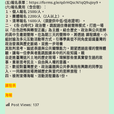
(五)報名表單：https://forms.gle/qdrHQscN1qQ9uJoy9。
(六)報名費用（含住宿）：
１、個人報名 2500/人。
２、團體報名 2200/人（2人以上）。
３、清寒報名 1600/人（須提供中低/低收證明）。
二、《告·白時代》政治營，跳脫過往傳統營隊模式，打造一場
以「白色恐怖與轉型正義」為主題，結合歷史、政治與公共思辨
的高中生暑期營隊。在為期三天的營隊中，將透過 課程講座、小
組討論及多元互動活動等方式，引導學員從不同角度認識臺灣的
政治發展與歷史脈絡，並進一步培養
其批判思考、論述表達與公共關懷能力。期望透過這樣的營隊體
驗，讓每一位參與者能跳脫課本中的片段知識，親
自走進臺灣這片土地的歷史現場，理解那些曾真實發生過的故
事，重新思考民主、自由與人權的意義。
三、歡迎對臺灣歷史、政治議題與公共參與抱有興趣的同學加
入，一同展開這場跨越歷史與當代的思辨旅程 ！
四、檢附宣傳海報、活動流程圖各1份。
課程表
海報
Post Views:
137