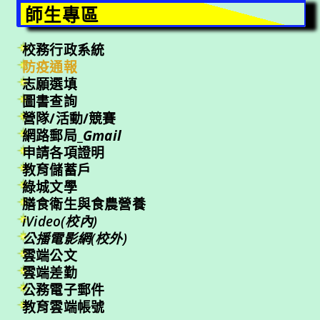
師生專區
校務行政系統
防疫通報
志願選填
圖書查詢
營隊/活動/競賽
網路郵局_
Gmail
申請各項證明
教育儲蓄戶
綠城文學
膳食衛生與食農營養
iVideo(校內)
公播電影網(校外)
雲端公文
雲端差勤
公務電子郵件
教育雲端帳號