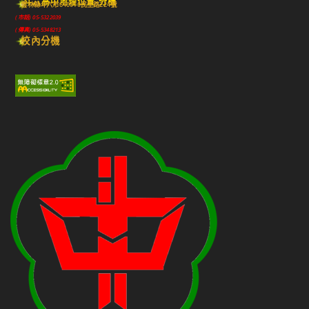
斗六高中地理位置-分機
雲林縣斗六市640010民生路224號
(市話) 05-5322039
(傳真) 05-5348213
校內分機