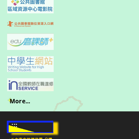
More...
:::