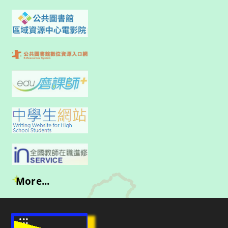
More...
:::