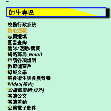
:::
師生專區
校務行政系統
防疫通報
志願選填
圖書查詢
營隊/活動/競賽
網路郵局_
Gmail
申請各項證明
教育儲蓄戶
綠城文學
膳食衛生與食農營養
iVideo(校內)
公播電影網(校外)
雲端公文
雲端差勤
公務電子郵件