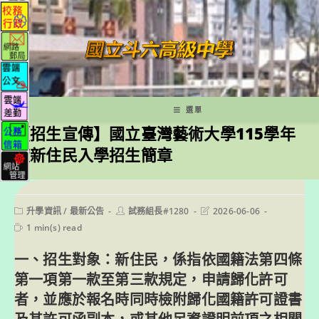
跳
轉
至
主
要
內
容
選單
【招生宣傳】國立臺灣藝術大學115學年
度新住民入學招生簡章
Post
Post
Post
升學資訊
/
最新公告
試務組長#1280
2026-06-06
category:
author:
last
Reading
1 min(s) read
modified:
time:
一、招生對象：新住民，係指依國籍法第四條
第一項第一款至第三款規定，申請歸化許可
者，並應於報名時同時檢附歸化國籍許可證書