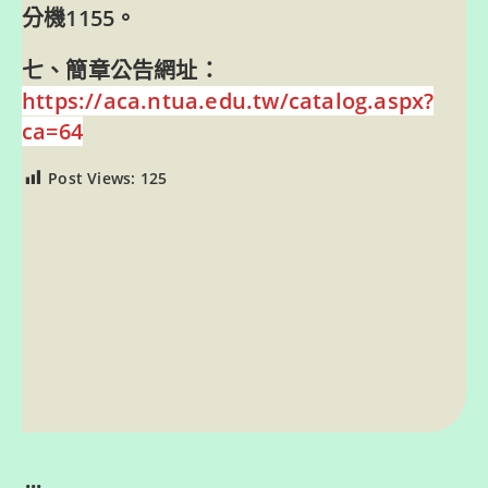
分機1155。
七、簡章公告網址：
https://aca.ntua.edu.tw/catalog.aspx?
ca=64
Post Views:
125