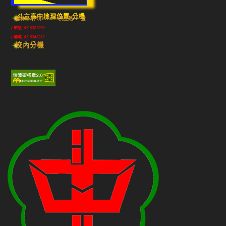
斗六高中地理位置-分機
雲林縣斗六市640010民生路224號
(市話) 05-5322039
(傳真) 05-5348213
校內分機