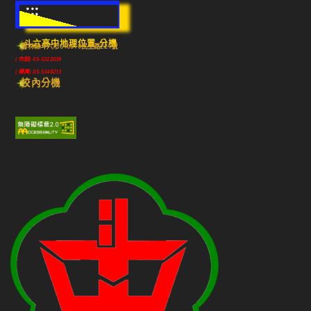
:::
斗六高中地理位置-分機
雲林縣斗六市640010民生路224號
(市話) 05-5322039
(傳真) 05-5348213
校內分機