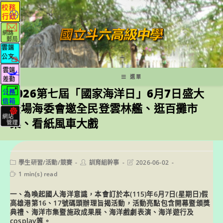
跳
轉
至
主
要
內
容
選單
2026第七屆「國家海洋日」6月7日盛大
登場海委會邀全民登雲林艦、逛百攤市
集、看紙風車大戲
Post
Post
Post
學生研習/活動/競賽
訓育組幹事
2026-06-02
category:
author:
last
Reading
1 min(s) read
modified:
time:
一、為喚起國人海洋意識，本會訂於本(115)年6月7日(星期日)假
高雄港第16、17號碼頭辦理旨揭活動，活動亮點包含開幕暨頒獎
典禮、海洋市集暨施政成果展、海洋戲劇表演、海洋遊行及
cosplay等。