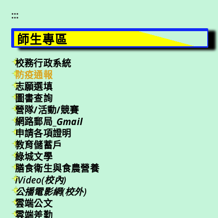
:::
師生專區
校務行政系統
防疫通報
志願選填
圖書查詢
營隊/活動/競賽
網路郵局_
Gmail
申請各項證明
教育儲蓄戶
綠城文學
膳食衛生與食農營養
iVideo(校內)
公播電影網(校外)
雲端公文
雲端差勤