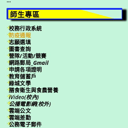
:::
師生專區
校務行政系統
防疫通報
志願選填
圖書查詢
營隊/活動/競賽
網路郵局_
Gmail
申請各項證明
教育儲蓄戶
綠城文學
膳食衛生與食農營養
iVideo(校內)
公播電影網(校外)
雲端公文
雲端差勤
公務電子郵件