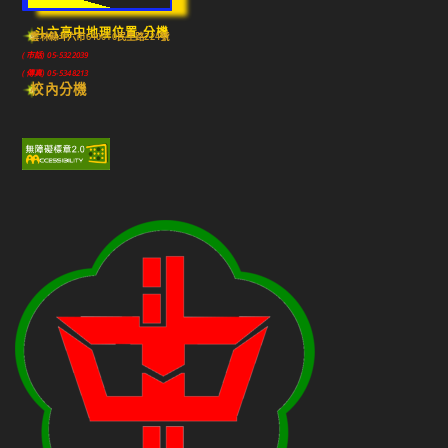
斗六高中地理位置-分機
雲林縣斗六市640010民生路224號
(市話) 05-5322039
(傳真) 05-5348213
校內分機