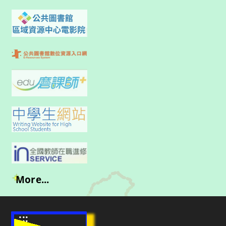
More...
:::