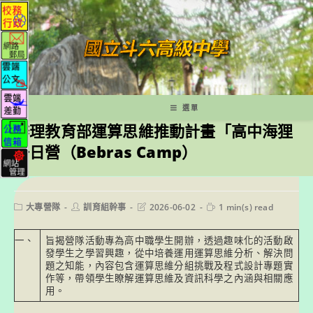
跳
轉
至
主
要
內
容
選單
辦理教育部運算思維推動計畫「高中海狸
一日營（Bebras Camp）
Post
Post
Post
Reading
大專營隊
訓育組幹事
2026-06-02
1 min(s) read
category:
author:
last
time:
modified:
一、
旨揭營隊活動專為高中職學生開辦，透過趣味化的活動啟
發學生之學習興趣，從中培養運用運算思維分析、解決問
題之知能，內容包含運算思維分組挑戰及程式設計專題實
作等，帶領學生瞭解運算思維及資訊科學之內涵與相關應
用。