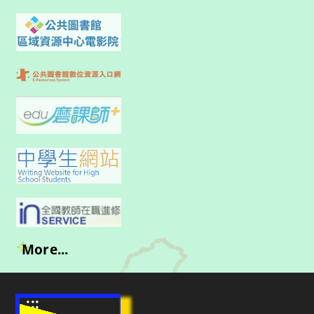
More...
:::