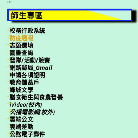
:::
師生專區
校務行政系統
防疫通報
志願選填
圖書查詢
營隊/活動/競賽
網路郵局_
Gmail
申請各項證明
教育儲蓄戶
綠城文學
膳食衛生與食農營養
iVideo(校內)
公播電影網(校外)
雲端公文
雲端差勤
公務電子郵件