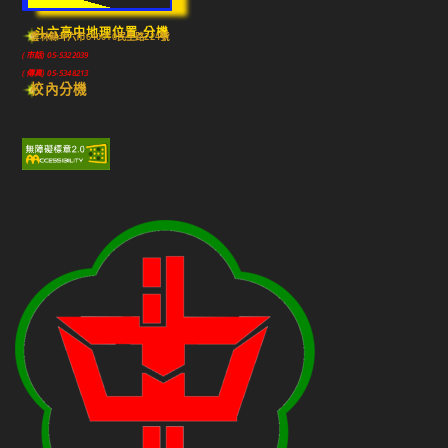
斗六高中地理位置-分機
雲林縣斗六市640010民生路224號
(市話) 05-5322039
(傳真) 05-5348213
校內分機