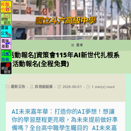
跳
轉
至
主
要
內
容
選單
[活動報名]資策會115年AI新世代扎根系
列活動報名(全程免費)
Post
Post
Post
Reading
最新公告
註冊組組員
2026-06-01
1 min(s) read
category:
author:
last
time:
modified:
AI未來嘉年華：打造你的AI夢想！想讓
你的學習歷程更亮眼，為未來提前做好準
備嗎？全台高中職學生矚目的 AI未來嘉