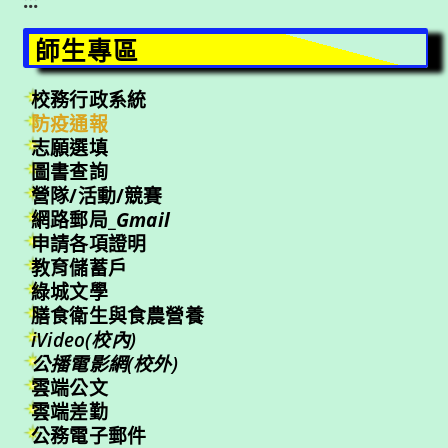
:::
師生專區
校務行政系統
防疫通報
志願選填
圖書查詢
營隊/活動/競賽
網路郵局_
Gmail
申請各項證明
教育儲蓄戶
綠城文學
膳食衛生與食農營養
iVideo(校內)
公播電影網(校外)
雲端公文
雲端差勤
公務電子郵件