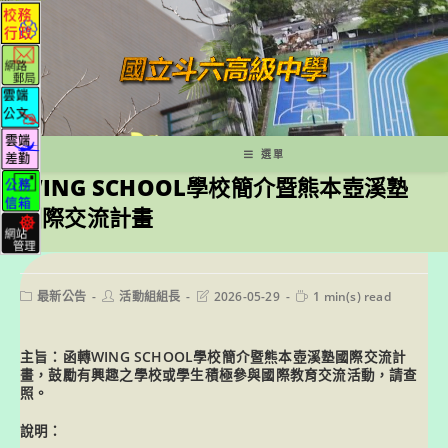
跳
轉
至
主
要
內
容
選單
WING SCHOOL學校簡介暨熊本壺溪塾
國際交流計畫
Post
Post
Post
Reading
最新公告
活動組組長
2026-05-29
1 min(s) read
category:
author:
last
time:
modified:
主旨：函轉WING SCHOOL學校簡介暨熊本壺溪塾國際交流計
畫，鼓勵有興趣之學校或學生積極參與國際教育交流活動，請查
照。
說明：