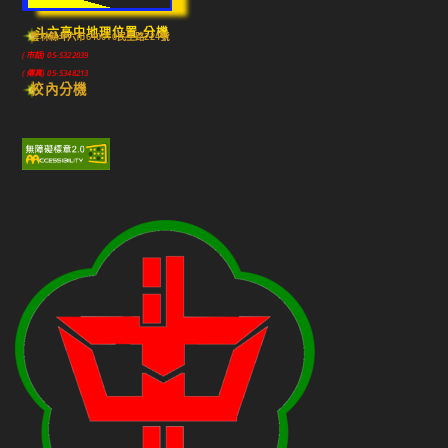
斗六高中地理位置-分機
雲林縣斗六市640010民生路224號
(市話) 05-5322039
(傳真) 05-5348213
校內分機