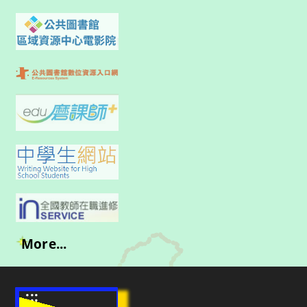
More...
:::