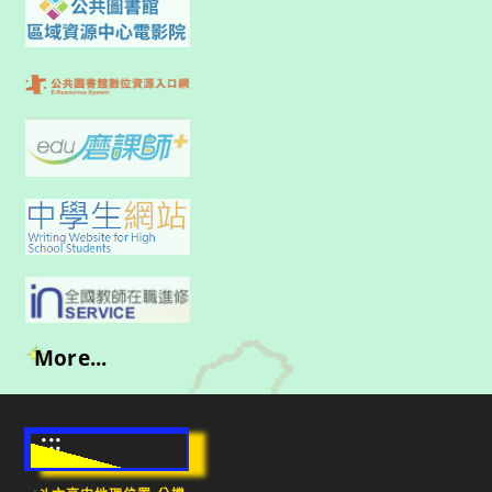
More...
:::