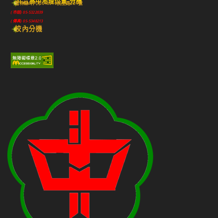
斗六高中地理位置-分機
雲林縣斗六市640010民生路224號
(市話) 05-5322039
(傳真) 05-5348213
校內分機