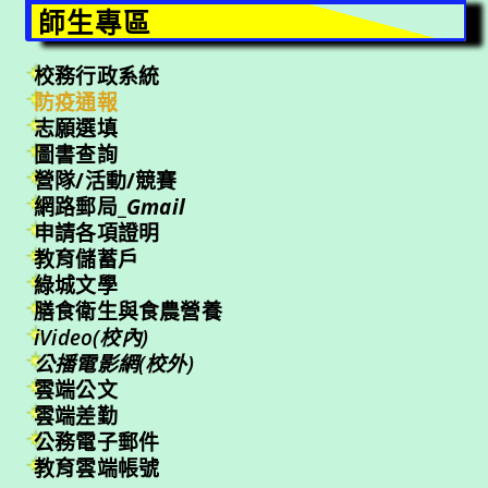
師生專區
校務行政系統
防疫通報
志願選填
圖書查詢
營隊/活動/競賽
網路郵局_
Gmail
申請各項證明
教育儲蓄戶
綠城文學
膳食衛生與食農營養
iVideo(校內)
公播電影網(校外)
雲端公文
雲端差勤
公務電子郵件
教育雲端帳號