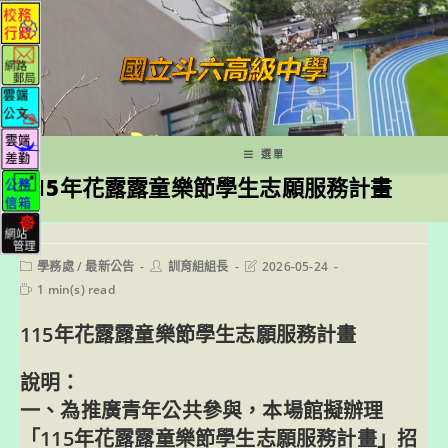
跳
轉
至
主
要
內
容
選單
115年花露露童樂節學生志願服務計畫
Post
Post
Post
學務處
/
最新公告
訓育組組長
2026-05-24
category:
author:
last
Reading
1 min(s) read
modified:
time:
115年花露露童樂節學生志願服務計畫
說明：
一、為推廣青年公共參與，本場館擬辦理
「115年花露露童樂節學生志願服務計畫」招