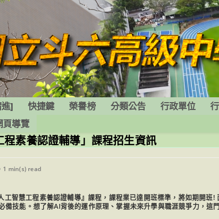
進]
快捷鍵
榮譽榜
分類公告
行政單位
網頁導覽
工程素養認證輔導」課程招生資訊
eading
1 min(s) read
ime:
『人工智慧工程素養認證輔導』課程，課程業已達開班標準，將如期開班! 
為未來必備技能。想了解AI背後的運作原理、掌握未來升學與職涯競爭力，