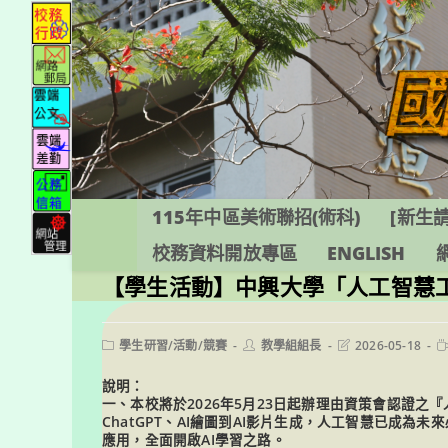
跳
轉
至
主
要
內
容
115年中區美術聯招(術科)
[新生請
校務資料開放專區
ENGLISH
【學生活動】中興大學「人工智慧
Post
Post
Post
R
學生研習/活動/競賽
教學組組長
2026-05-18
category:
author:
last
t
modified:
說明：
一、本校將於2026年5月23日起辦理由資策會認證之
ChatGPT、AI繪圖到AI影片生成，人工智慧已成
應用，全面開啟AI學習之路。