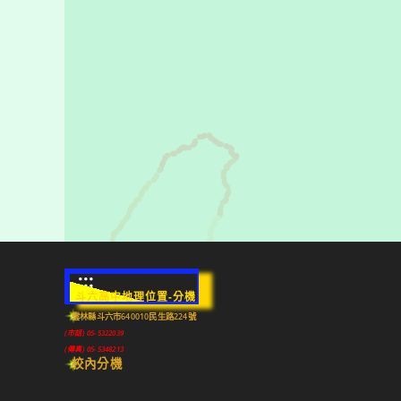
:::
斗六高中地理位置-分機
雲林縣斗六市640010民生路224號
(市話) 05-5322039
(傳真) 05-5348213
校內分機