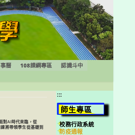
行事曆
108課綱專區
認識斗中
:::
師生專區
面對AI時代來臨，從
校務行政系統
這門課將帶領學生從基礎到
防疫通報