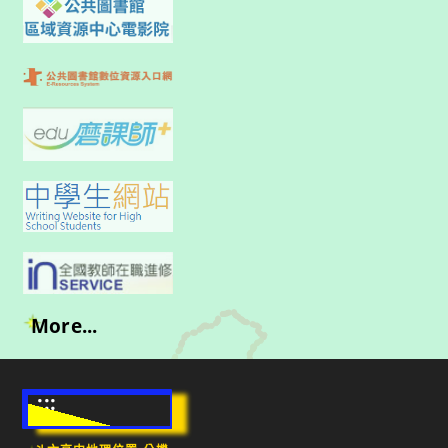
More...
:::