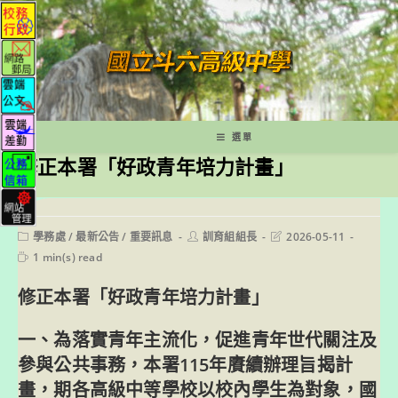
跳
轉
至
主
要
內
容
選單
修正本署「好政青年培力計畫」
Post
Post
Post
學務處
/
最新公告
/
重要訊息
訓育組組長
2026-05-11
category:
author:
last
Reading
1 min(s) read
modified:
time:
修正本署「好政青年培力計畫」
一、為落實青年主流化，促進青年世代關注及
參與公共事務，本署115年賡續辦理旨揭計
畫，期各高級中等學校以校內學生為對象，國