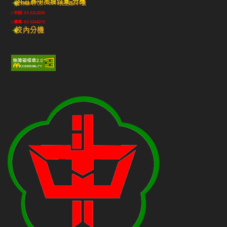
斗六高中地理位置-分機
雲林縣斗六市640010民生路224號
(市話) 05-5322039
(傳真) 05-5348213
校內分機