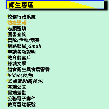
師生專區
校務行政系統
防疫通報
志願選填
圖書查詢
營隊/活動/競賽
網路郵局_
Gmail
申請各項證明
教育儲蓄戶
綠城文學
膳食衛生與食農營養
iVideo(校內)
公播電影網(校外)
雲端公文
雲端差勤
公務電子郵件
教育雲端帳號