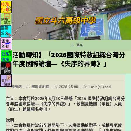
跳
轉
至
主
要
內
容
選單
【活動轉知】「2026國際特赦組織台灣分
會年度國際論壇—《失序的界線》」
Post
Post
Post
Reading
教務處
教學組組長
2026-05-08
1 min(s) read
category:
author:
last
time:
modified:
主旨：本會訂於2026年5月23日舉辦「2026 國際特赦組織台灣分
會年度國際論壇—《失序的界線》」，敬邀貴機關（單位）人員
（師生）踴躍報名參加。
說明：
一、本會為探討當前全球局勢下，人權運動於戰爭、威權與氣候
挑戰中之回應與實踐，特規劃辦理旨揭國際論壇—「《失序的界