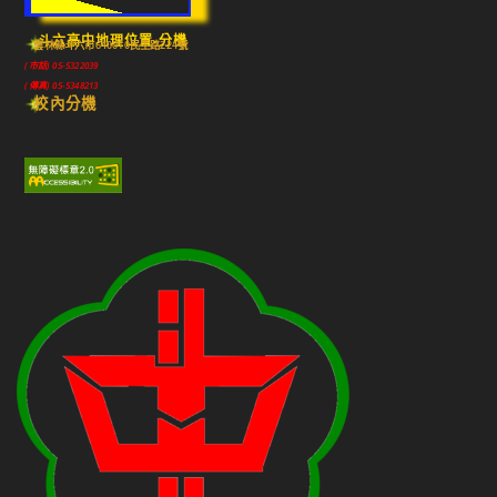
斗六高中地理位置-分機
雲林縣斗六市640010民生路224號
(市話) 05-5322039
(傳真) 05-5348213
校內分機