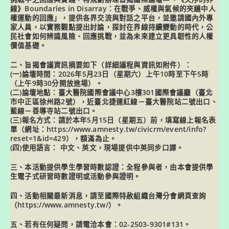
線》Boundaries in Disarray：在戰爭、威權與氣候的夾縫中人
權運動的回應」，提供各界交流與對話之平台，並邀請國內外專
家人員，以實務觀點提出討論，探討在界線持續變動的時代，公
民社會如何辨識風險、回應挑戰，並為未來建立更具韌性的人權
價值基礎。
二、旨揭會議資訊摘要如下（詳細議程與資訊如附件）：
(一)論壇時間：2026年5月23日（星期六）上午10時至下午5時
（上午9時30分開放進場）。
(二)論壇地點：臺大醫院國際會議中心3樓301國際會議廳（臺北
市中正區徐州路2號），近臺北捷運紅線－臺大醫院站二號出口、
藍線－善導寺站二號出口。
(三)報名方式：請於本年5月15日（星期五）前，填寫線上報名表
單（網址：https://www.amnesty.tw/civicrm/event/info?
reset=1&id=429），額滿為止。
(四)使用語言： 中文、英文，現場提供中英同步口譯。
三、本活動提供學生學習時數認證：全程參與者，由本會提供學
生電子式研習時數證明或活動參與證明。
四、活動相關最新消息，請至國際特赦組織台灣分會網頁查詢
（https://www.amnesty.tw/）。
五、若有任何疑問，請電洽本會：02-2503-9301#131。