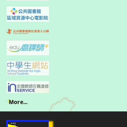
More...
:::