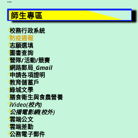
:::
師生專區
校務行政系統
防疫通報
志願選填
圖書查詢
營隊/活動/競賽
網路郵局_
Gmail
申請各項證明
教育儲蓄戶
綠城文學
膳食衛生與食農營養
iVideo(校內)
公播電影網(校外)
雲端公文
雲端差勤
公務電子郵件