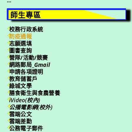
:::
師生專區
校務行政系統
防疫通報
志願選填
圖書查詢
營隊/活動/競賽
網路郵局_
Gmail
申請各項證明
教育儲蓄戶
綠城文學
膳食衛生與食農營養
iVideo(校內)
公播電影網(校外)
雲端公文
雲端差勤
公務電子郵件