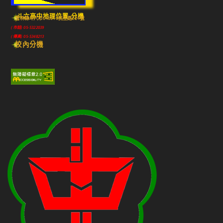
斗六高中地理位置-分機
雲林縣斗六市640010民生路224號
(市話) 05-5322039
(傳真) 05-5348213
校內分機