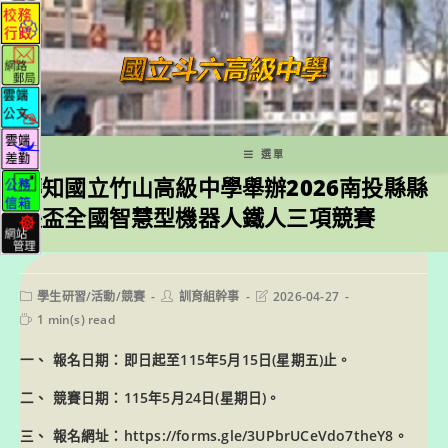
跳
轉
至
主
要
內
容
選單
轉知國立竹山高級中學舉辦2026南投縣縣
長盃全國智慧型機器人鐵人三項競賽
Post
Post
Post
學生研習/活動/競賽
訓育組幹事
2026-04-27
category:
author:
last
Reading
1 min(s) read
modified:
time:
一、 報名日期：即日起至115年5月15日(星期五)止。
二、 競賽日期：115年5月24日(星期日)。
三、 報名網址：https://forms.gle/3UPbrUCeVdo7theY8。