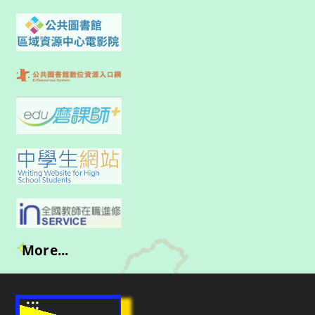
More...
:::