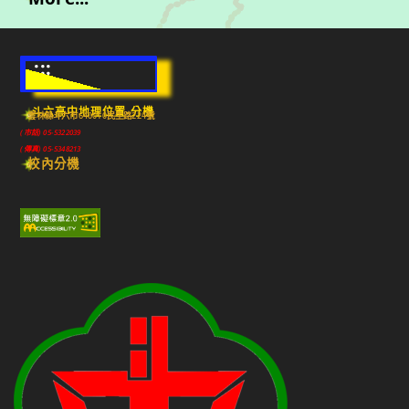
:::
斗六高中地理位置-分機
雲林縣斗六市640010民生路224號
(市話) 05-5322039
(傳真) 05-5348213
校內分機