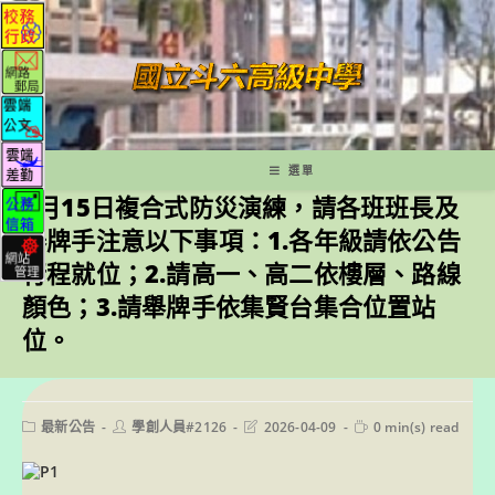
跳
轉
至
主
要
內
容
選單
4月15日複合式防災演練，請各班班長及
舉牌手注意以下事項：1.各年級請依公告
行程就位；2.請高一、高二依樓層、路線
顏色；3.請舉牌手依集賢台集合位置站
位。
Post
Post
Post
Reading
最新公告
學創人員#2126
2026-04-09
0 min(s) read
category:
author:
last
time:
modified: