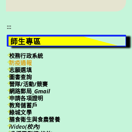
:::
師生專區
校務行政系統
防疫通報
志願選填
圖書查詢
營隊/活動/競賽
網路郵局_
Gmail
申請各項證明
教育儲蓄戶
綠城文學
膳食衛生與食農營養
iVideo(校內)