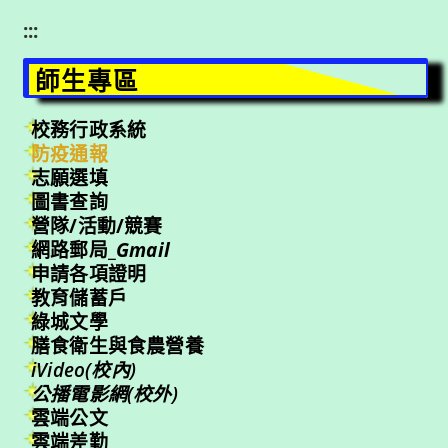
:::
師生專區
校務行政系統
防疫通報
志願選填
圖書查詢
營隊/活動/競賽
網路郵局_
Gmail
申請各項證明
教育儲蓄戶
綠城文學
膳食衛生與食農營養
iVideo(校內)
公播電影網(校外)
雲端公文
雲端差勤