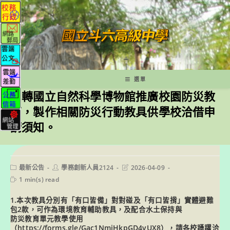
跳
轉
至
主
要
內
容
選單
函轉國立自然科學博物館推廣校園防災教
育，製作相關防災行動教具供學校洽借申
請須知。
Post
Post
Post
最新公告
學務創新人員2124
2026-04-09
category:
author:
last
Reading
1 min(s) read
modified:
time:
1.本次教具分別有「有口皆備」對對碰及「有口皆揹」實體避難
包2款，可作為環境教育輔助教具，及配合水土保持與
防災教育單元教學使用
（https://forms.gle/Gac1NmiHkpGD4vUX8），請各校踴躍洽