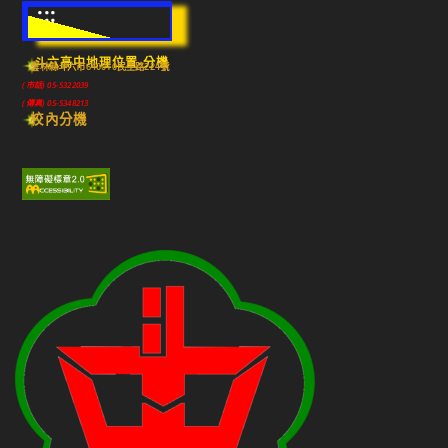
:::
斗六高中地理位置-分機
雲林縣斗六市640010民生路224號
(市話) 05-5322039
(傳真) 05-5348213
校內分機