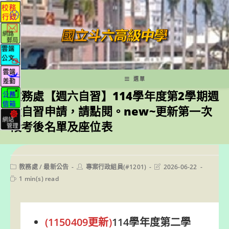
跳
轉
至
主
要
內
容
選單
教務處【週六自習】114學年度第2學期週
六自習申請，請點閱。new~更新第一次
段考後名單及座位表
Post
Post
Post
教務處
/
最新公告
專案行政組員(#1201)
2026-06-22
category:
author:
last
Reading
1 min(s) read
modified:
time:
(1150409更新)
114學年度第二學