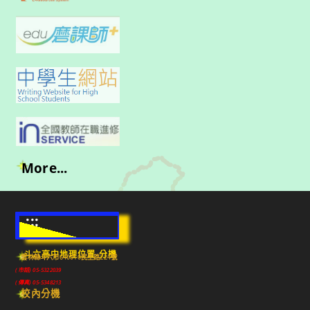
More...
:::
斗六高中地理位置-分機
雲林縣斗六市640010民生路224號
(市話) 05-5322039
(傳真) 05-5348213
校內分機