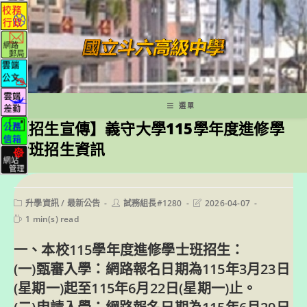
跳
轉
至
主
要
內
容
選單
【招生宣傳】義守大學115學年度進修學
士班招生資訊
Post
Post
Post
升學資訊
/
最新公告
試務組長#1280
2026-04-07
category:
author:
last
Reading
1 min(s) read
modified:
time:
一、本校115學年度進修學士班招生：
(一)甄審入學：網路報名日期為115年3月23日
(星期一)起至115年6月22日(星期一)止。