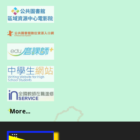
More...
:::