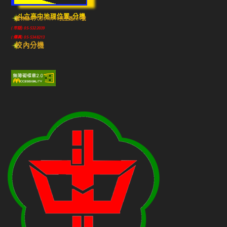
斗六高中地理位置-分機
雲林縣斗六市640010民生路224號
(市話) 05-5322039
(傳真) 05-5348213
校內分機