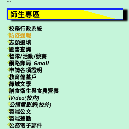
:::
師生專區
校務行政系統
防疫通報
志願選填
圖書查詢
營隊/活動/競賽
網路郵局_
Gmail
申請各項證明
教育儲蓄戶
綠城文學
膳食衛生與食農營養
iVideo(校內)
公播電影網(校外)
雲端公文
雲端差勤
公務電子郵件