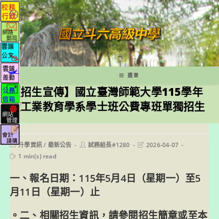
跳
轉
至
主
要
內
容
選單
【招生宣傳】國立臺灣師範大學115學年
度工業教育學系學士班公費專班單獨招生
Post
Post
Post
升學資訊
/
最新公告
試務組長#1280
2026-04-07
category:
author:
last
Reading
1 min(s) read
modified:
time:
一、報名日期：115年5月4日（星期一）至5
月11日（星期一）止
。二、相關招生資訊，請參閱招生簡章或至本