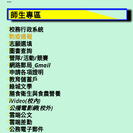
:::
師生專區
校務行政系統
防疫通報
志願選填
圖書查詢
營隊/活動/競賽
網路郵局_
Gmail
申請各項證明
教育儲蓄戶
綠城文學
膳食衛生與食農營養
iVideo(校內)
公播電影網(校外)
雲端公文
雲端差勤
公務電子郵件