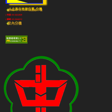
斗六高中地理位置-分機
雲林縣斗六市640010民生路224號
(市話) 05-5322039
(傳真) 05-5348213
校內分機