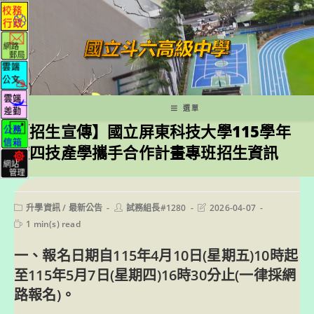
跳
轉
至
主
要
內
容
選單
【招生宣傳】國立屏東科技大學115學年
度四技產學攜手合作計畫專班招生資訊
Post
Post
Post
升學資訊
/
最新公告
試務組長#1280
2026-04-07
category:
author:
last
Reading
1 min(s) read
modified:
time:
一、報名日期自115年4月10日(星期五)10時起
至115年5月7日(星期四)16時30分止(一律採網
路報名)。