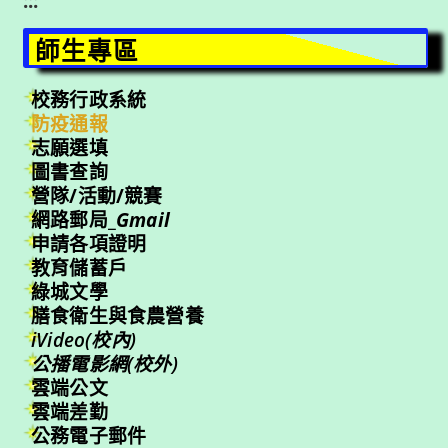
:::
師生專區
校務行政系統
防疫通報
志願選填
圖書查詢
營隊/活動/競賽
網路郵局_
Gmail
申請各項證明
教育儲蓄戶
綠城文學
膳食衛生與食農營養
iVideo(校內)
公播電影網(校外)
雲端公文
雲端差勤
公務電子郵件