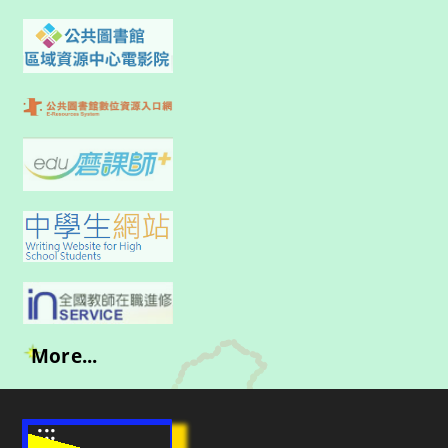
More...
:::