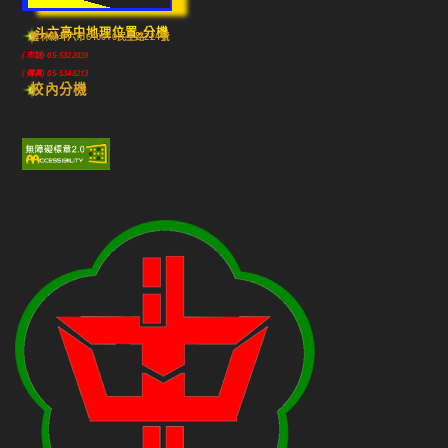
斗六高中地理位置-分機
雲林縣斗六市640010民生路224號
(市話) 05-5322039
(傳真) 05-5348213
校內分機