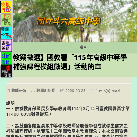
跳
轉
至
主
要
內
容
選單
【教案徵選】國教署「115年高級中等學
校補強課程模組徵選」活動簡章
Post
Post
Post
Reading
教師研習
教學組組長
2026-03-25
1 min(s) read
category:
author:
last
time:
modified:
說明：
一、依據教育部國民及學前教育署114年3月12日臺教國署高字第
1140018090號函辦理。
二、為鼓勵各類型高級中等學校教師發展低學習成就學生需求之
補強課程模組，以實現十二年國教基本教育理念；本次公開徵選
讓實施補強課程之學校教師得以展現分享成果，促進高級中等學