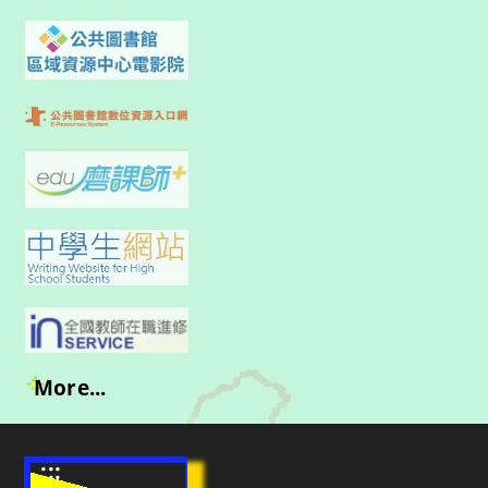
More...
:::