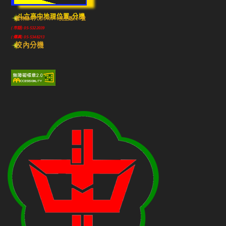
斗六高中地理位置-分機
雲林縣斗六市640010民生路224號
(市話) 05-5322039
(傳真) 05-5348213
校內分機