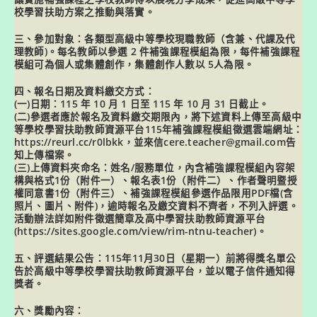
校學習扶助方案之推動與落實。
三、參加對象：各類型高級中等學校現職教師（含兼、代課及代
理教師)。每名教師以參選 2 件補強課程模組為限，每件補強課程
模組可為個人或集體創作，集體創作人數以 5人為限。
四、報名日期及資料繳交方式：
(一)日期：115 年 10 月 1 日至 115 年 10 月 31 日截止。
(二)參選者應於報名及資料繳交期限內，將下述資料上傳至高級中
等學校學習扶助教師資源平台115年補強課程模組徵選雲端網址：
https://reurl.cc/r0lbkk，並來信cere.teacher@gmail.com告
知上傳檔案。
(三)上傳資料夾命名：姓名/服務單位，內含補強課程模組內容架
構與格式1份（附件一）、報名表1份（附件二）、作者聲明暨授
權同意書1份（附件三）、補強課程模組參選作品限用PDF檔(含
照片、圖片、附件)，逾時報名及繳交資料不齊者，不列入評選。
活動辦法詳如附件徵選簡章及高中學習扶助教師資源平台
(https://sites.google.com/view/rim-ntnu-teacher)。
五、評選結果公告：115年11月30日（星期一）前將得獎名單公
告於高級中等學校學習扶助教師資源平台，並以電子信件通知得
獎者。
六、獎勵內容：