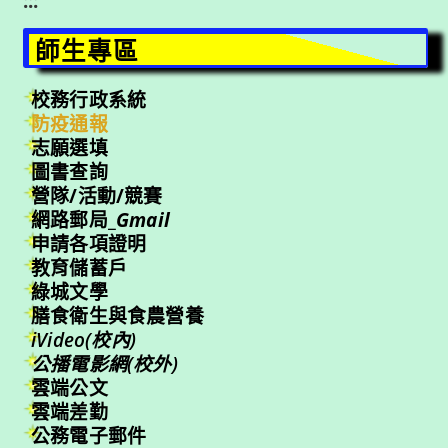
:::
師生專區
校務行政系統
防疫通報
志願選填
圖書查詢
營隊/活動/競賽
網路郵局_
Gmail
申請各項證明
教育儲蓄戶
綠城文學
膳食衛生與食農營養
iVideo(校內)
公播電影網(校外)
雲端公文
雲端差勤
公務電子郵件