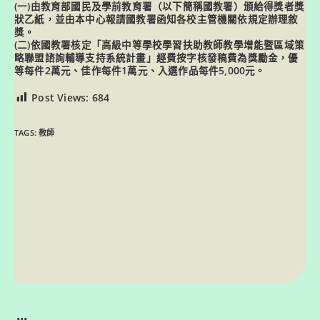
(一)由教育部國民及學前教育署（以下簡稱國教署）頒給得獎者獎
狀乙紙，並由本中心報請國教署函知各校主管機關依規定辦理敘
獎。
(二)依國教署核定「高級中等學校學習扶助教師教學增能暨區域策
略聯盟諮詢輔導支持系統計畫」經費按字核發稿費為獎勵金，優
等每件2萬元、佳作每件1萬元、入選作品每件5,000元。
Post Views:
684
TAGS:
教師