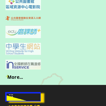
More...
:::