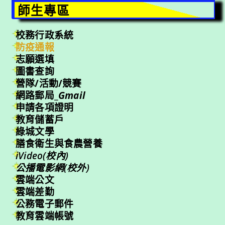
師生專區
校務行政系統
防疫通報
志願選填
圖書查詢
營隊/活動/競賽
網路郵局_
Gmail
申請各項證明
教育儲蓄戶
綠城文學
膳食衛生與食農營養
iVideo(校內)
公播電影網(校外)
雲端公文
雲端差勤
公務電子郵件
教育雲端帳號