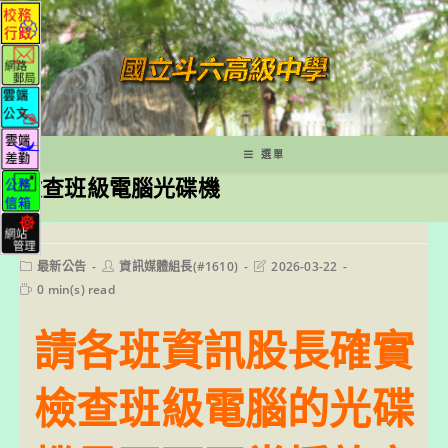
跳
轉
至
主
要
內
容
選單
檢查班級電腦光碟機
Post
Post
Post
最新公告
資訊媒體組長(#1610)
2026-03-22
category:
author:
last
Reading
0 min(s) read
modified:
time:
請各班資訊股長確實
檢查班級電腦的光碟