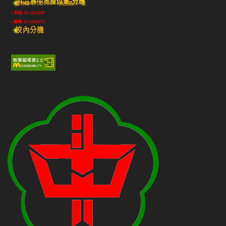
斗六高中地理位置-分機
雲林縣斗六市640010民生路224號
(市話) 05-5322039
(傳真) 05-5348213
校內分機