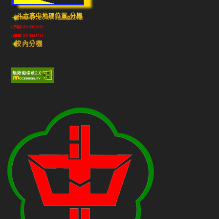
斗六高中地理位置-分機
雲林縣斗六市640010民生路224號
(市話) 05-5322039
(傳真) 05-5348213
校內分機