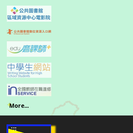
More...
:::