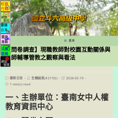
跳
轉
至
主
要
內
容
選單
【問卷調查】現職教師對校園互動關係與
教師輔導管教之觀察與看法
Post
Post
Post
最新公告
生輔組長(#2110))
2026-03-19
category:
author:
last
Reading
1 min(s) read
modified:
time:
一、主辦單位：臺南女中人權
教育資訊中心