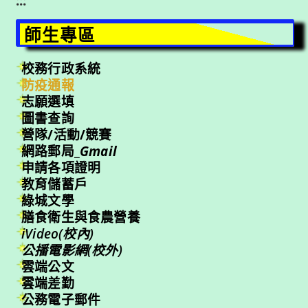
:::
師生專區
校務行政系統
防疫通報
志願選填
圖書查詢
營隊/活動/競賽
網路郵局_
Gmail
申請各項證明
教育儲蓄戶
綠城文學
膳食衛生與食農營養
iVideo(校內)
公播電影網(校外)
雲端公文
雲端差勤
公務電子郵件