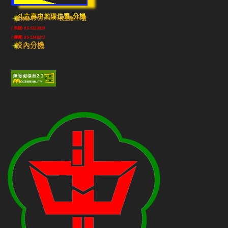
斗六高中地理位置-分機
雲林縣斗六市640010民生路224號
(市話) 05-5322039
(傳真) 05-5348213
校內分機