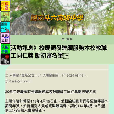
跳
轉
至
主
要
內
容
選單
《活動訊息》校慶頒發連續服務本校教職
員工同仁獎 勵初審名單￼
Post
Post
Post
人事室
/
最新公告
人事室主任
2026-03-18
category:
author:
last
Reading
0 min(s) read
modified:
time:
80週年
校慶頒發連續服務本校教職員工同仁獎勵初審名單
上開年資計算至115年4月15日止，並扣除核給非兵役留職停薪(*)
期間年資，如有漏列人員或資料錯誤者，請於114年4月10日(星
期五)前告知人事室補正。