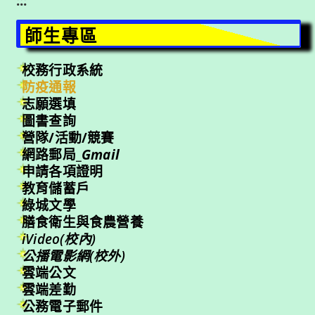
:::
師生專區
校務行政系統
防疫通報
志願選填
圖書查詢
營隊/活動/競賽
網路郵局_
Gmail
申請各項證明
教育儲蓄戶
綠城文學
膳食衛生與食農營養
iVideo(校內)
公播電影網(校外)
雲端公文
雲端差勤
公務電子郵件