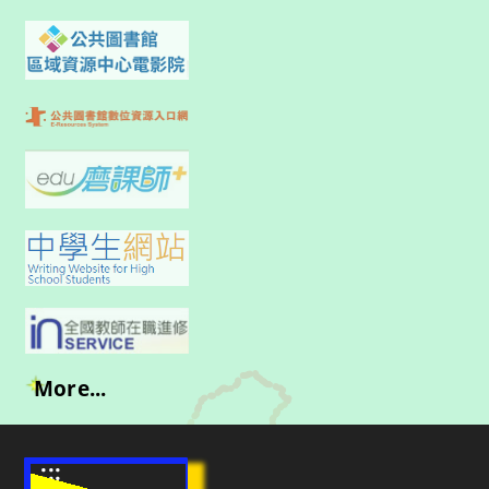
More...
:::