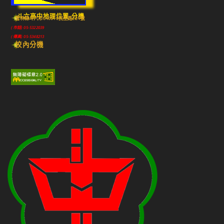
斗六高中地理位置-分機
雲林縣斗六市640010民生路224號
(市話) 05-5322039
(傳真) 05-5348213
校內分機