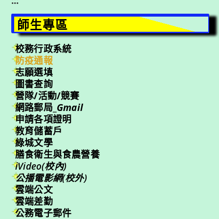
:::
師生專區
校務行政系統
防疫通報
志願選填
圖書查詢
營隊/活動/競賽
網路郵局_
Gmail
申請各項證明
教育儲蓄戶
綠城文學
膳食衛生與食農營養
iVideo(校內)
公播電影網(校外)
雲端公文
雲端差勤
公務電子郵件