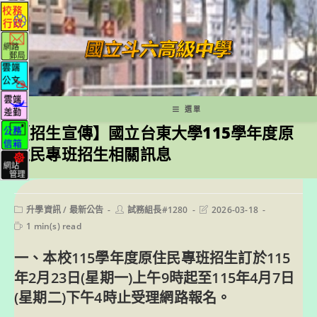
跳
轉
至
主
要
內
容
選單
【招生宣傳】國立台東大學115學年度原
住民專班招生相關訊息
Post
Post
Post
升學資訊
/
最新公告
試務組長#1280
2026-03-18
category:
author:
last
Reading
1 min(s) read
modified:
time:
一、本校115學年度原住民專班招生訂於115
年2月23日(星期一)上午9時起至115年4月7日
(星期二)下午4時止受理網路報名。