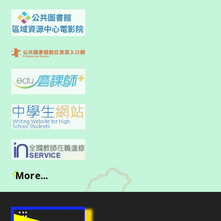
More...
:::