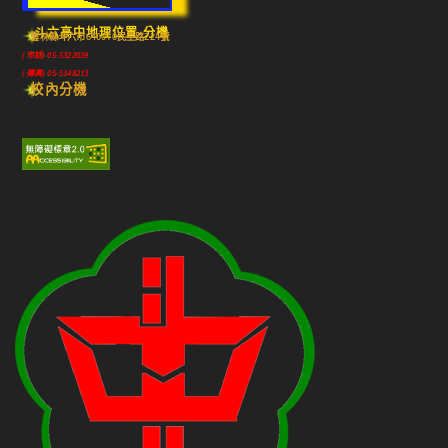
斗六高中地理位置-分機
雲林縣斗六市640010民生路224號
(市話) 05-5322039
(傳真) 05-5348213
校內分機