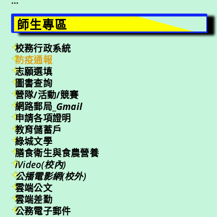
:::
師生專區
校務行政系統
防疫通報
志願選填
圖書查詢
營隊/活動/競賽
網路郵局_
Gmail
申請各項證明
教育儲蓄戶
綠城文學
膳食衛生與食農營養
iVideo(校內)
公播電影網(校外)
雲端公文
雲端差勤
公務電子郵件