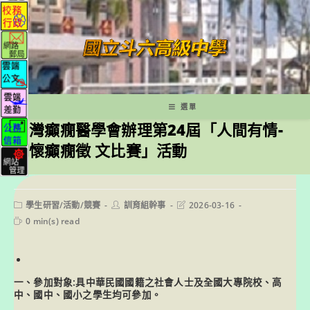
跳
轉
至
主
要
內
容
選單
台灣癲癇醫學會辦理第24屆「人間有情-
關懷癲癇徵 文比賽」活動
Post
Post
Post
學生研習/活動/競賽
訓育組幹事
2026-03-16
category:
author:
last
Reading
0 min(s) read
modified:
time:
一、參加對象:具中華民國國籍之社會人士及全國大專院校、高
中、國中、國小之學生均可參加。