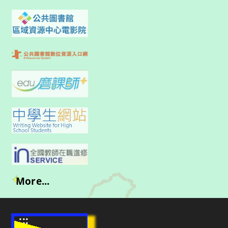
More...
:::