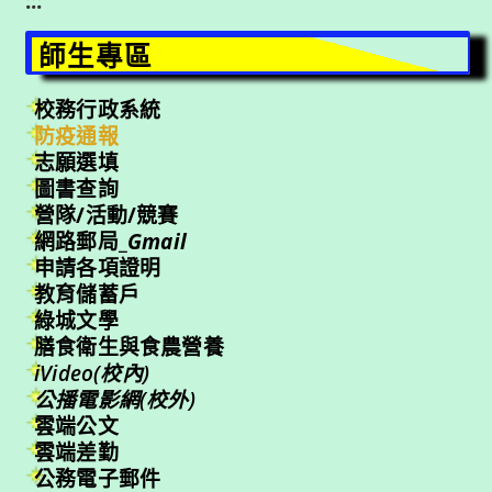
:::
師生專區
校務行政系統
防疫通報
志願選填
圖書查詢
營隊/活動/競賽
網路郵局_
Gmail
申請各項證明
教育儲蓄戶
綠城文學
膳食衛生與食農營養
iVideo(校內)
公播電影網(校外)
雲端公文
雲端差勤
公務電子郵件