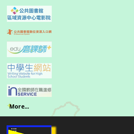
More...
:::