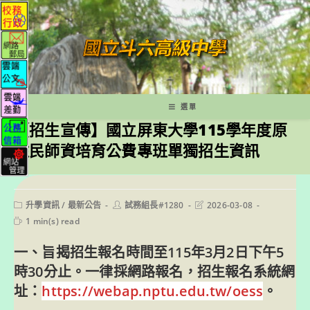
跳
轉
至
主
要
內
容
選單
【招生宣傳】國立屏東大學115學年度原
住民師資培育公費專班單獨招生資訊
Post
Post
Post
升學資訊
/
最新公告
試務組長#1280
2026-03-08
category:
author:
last
Reading
1 min(s) read
modified:
time:
一、旨揭招生報名時間至115年3月2日下午5
時30分止。一律採網路報名，招生報名系統網
址：
https://webap.nptu.edu.tw/oess
。