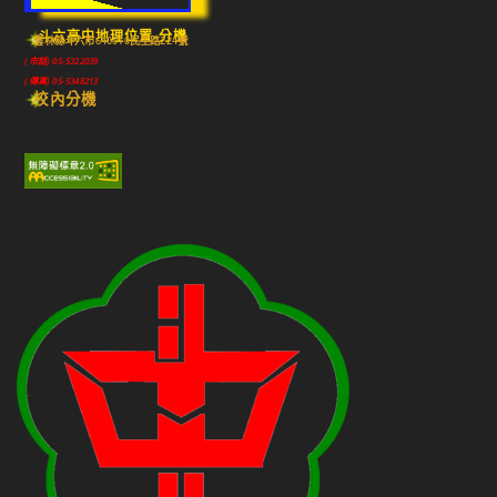
斗六高中地理位置-分機
雲林縣斗六市640010民生路224號
(市話) 05-5322039
(傳真) 05-5348213
校內分機