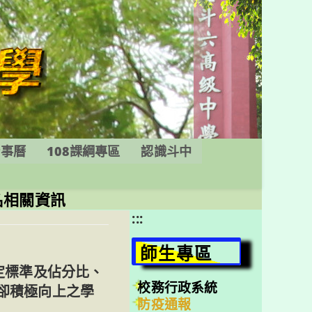
行事曆
108課綱專區
認識斗中
名相關資訊
:::
師生專區
定標準及佔分比、
校務行政系統
卻積極向上之學
防疫通報