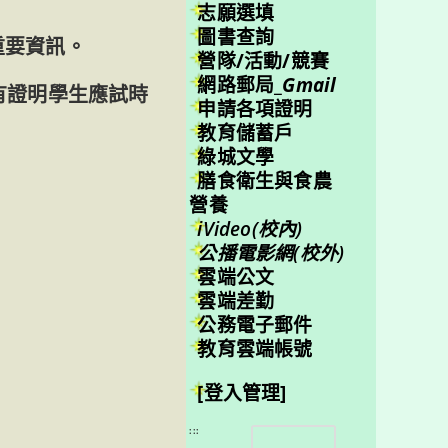
志願選填
圖書查詢
重要資訊。
營隊/活動/競賽
網路郵局_
Gmail
有證明學生應試時
申請各項證明
教育儲蓄戶
綠城文學
膳食衛生與食農
營養
iVideo(校內)
公播電影網(校外)
雲端公文
雲端差勤
公務電子郵件
教育雲端帳號
[登入管理]
搜
:::