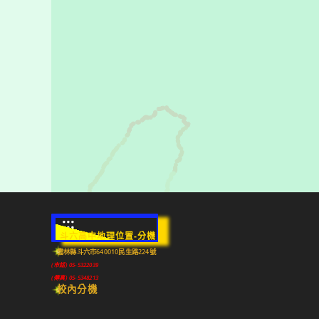
:::
斗六高中地理位置-分機
雲林縣斗六市640010民生路224號
(市話) 05-5322039
(傳真) 05-5348213
校內分機