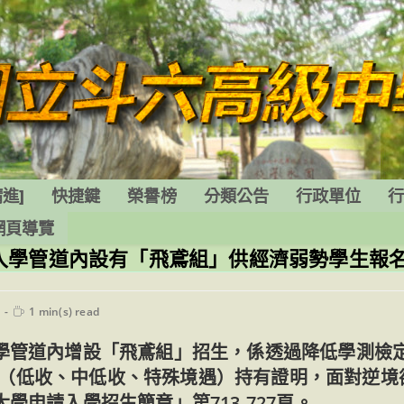
進]
快捷鍵
榮譽榜
分類公告
行政單位
網頁導覽
入學管道內設有「飛鳶組」供經濟弱勢學生報
Reading
1 min(s) read
time:
入學管道內增設「飛鳶組」招生，係透過降低學測檢
（低收、中低收、特殊境遇）持有證明，面對逆境
學申請入學招生簡章」第713-727頁。