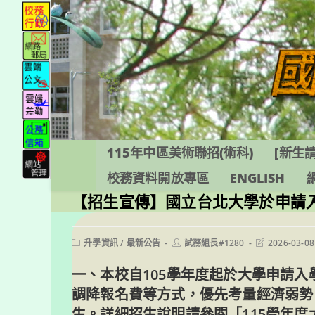
跳
轉
至
主
要
內
容
115年中區美術聯招(術科)
[新生請
校務資料開放專區
ENGLISH
【招生宣傳】國立台北大學於申請
Post
Post
Post
升學資訊
/
最新公告
試務組長#1280
2026-03-08
category:
author:
last
modified:
一、本校自105學年度起於大學申請
調降報名費等方式，優先考量經濟弱勢
生。詳細招生說明請參閱「115學年度大