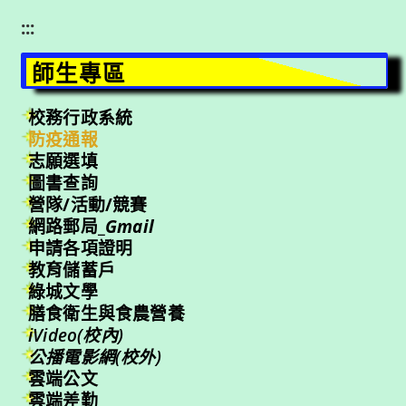
:::
師生專區
校務行政系統
防疫通報
志願選填
圖書查詢
營隊/活動/競賽
網路郵局_
Gmail
申請各項證明
教育儲蓄戶
綠城文學
膳食衛生與食農營養
iVideo(校內)
公播電影網(校外)
雲端公文
雲端差勤