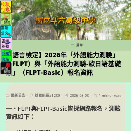
跳
轉
至
主
要
內
容
選單
【語言檢定】2026年「外語能力測驗」
（FLPT）與「外語能力測驗-歐日語基礎
級」（FLPT-Basic）報名資訊
Post
Post
Post
Reading
最新公告
試務組長#1280
2026-03-08
1 min(s) read
category:
author:
last
time:
modified:
一、FLPT與FLPT-Basic皆採網路報名，測驗
資訊如下：