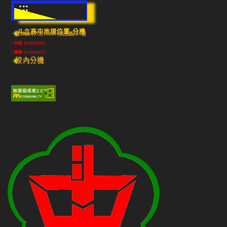
:::
斗六高中地理位置-分機
雲林縣斗六市640010民生路224號
(市話) 05-5322039
(傳真) 05-5348213
校內分機