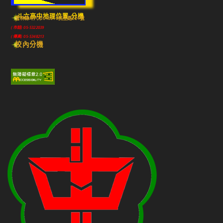
斗六高中地理位置-分機
雲林縣斗六市640010民生路224號
(市話) 05-5322039
(傳真) 05-5348213
校內分機