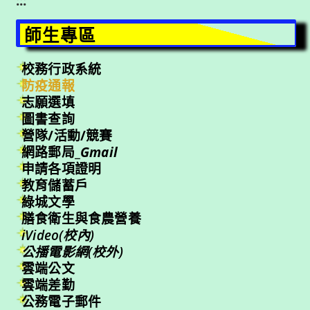
:::
師生專區
校務行政系統
防疫通報
志願選填
圖書查詢
營隊/活動/競賽
網路郵局_
Gmail
申請各項證明
教育儲蓄戶
綠城文學
膳食衛生與食農營養
iVideo(校內)
公播電影網(校外)
雲端公文
雲端差勤
公務電子郵件