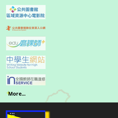
More...
:::