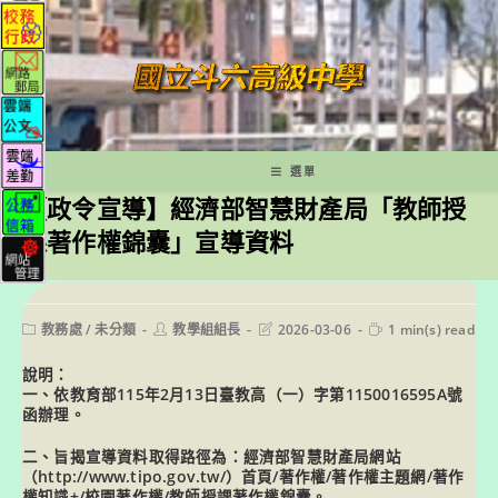
跳
轉
至
主
要
內
容
選單
【政令宣導】經濟部智慧財產局「教師授
課著作權錦囊」宣導資料
Post
Post
Post
Reading
教務處
/
未分類
教學組組長
2026-03-06
1 min(s) read
category:
author:
last
time:
modified:
說明：
一、依教育部115年2月13日臺教高（一）字第1150016595A號
函辦理。
二、旨揭宣導資料取得路徑為：經濟部智慧財產局網站
（http://www.tipo.gov.tw/）首頁/著作權/著作權主題網/著作
權知識+/校園著作權/教師授課著作權錦囊。