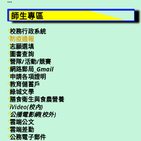
:::
師生專區
校務行政系統
防疫通報
志願選填
圖書查詢
營隊/活動/競賽
網路郵局_
Gmail
申請各項證明
教育儲蓄戶
綠城文學
膳食衛生與食農營養
iVideo(校內)
公播電影網(校外)
雲端公文
雲端差勤
公務電子郵件