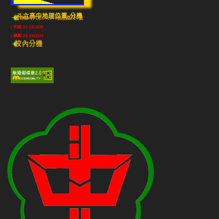
斗六高中地理位置-分機
雲林縣斗六市640010民生路224號
(市話) 05-5322039
(傳真) 05-5348213
校內分機