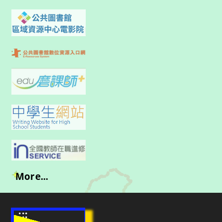
More...
:::