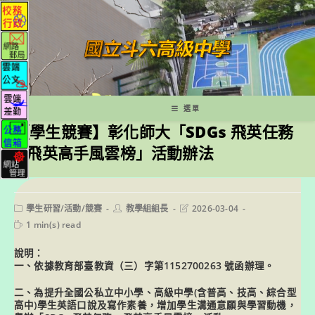
跳
轉
至
主
要
內
容
選單
【學生競賽】彰化師大「SDGs 飛英任務
– 飛英高手風雲榜」活動辦法
Post
Post
Post
學生研習/活動/競賽
教學組組長
2026-03-04
category:
author:
last
Reading
1 min(s) read
modified:
time:
說明：
一、依據教育部臺教資（三）字第1152700263 號函辦理。
二、為提升全國公私立中小學、高級中學(含普高、技高、綜合型
高中)學生英語口說及寫作素養，增加學生溝通意願與學習動機，