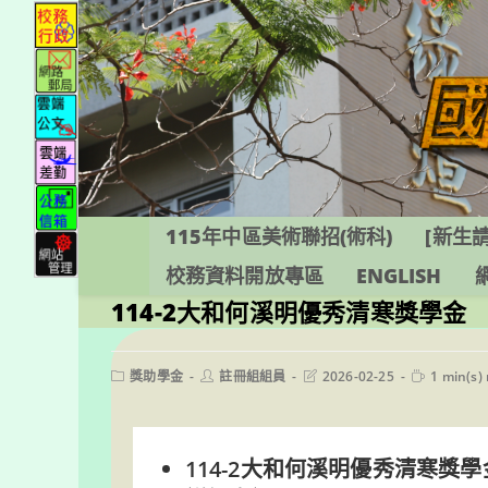
跳
轉
至
主
要
內
容
115年中區美術聯招(術科)
[新生請
校務資料開放專區
ENGLISH
114-2大和何溪明優秀清寒獎學金
Post
Post
Post
Reading
獎助學金
註冊組組員
2026-02-25
1 min(s)
category:
author:
last
time:
modified:
114-2大和何溪明優秀清寒獎學