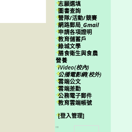
志願選填
圖書查詢
營隊/活動/競賽
網路郵局_
Gmail
申請各項證明
教育儲蓄戶
綠城文學
膳食衛生與食農
營養
iVideo(校內)
公播電影網(校外)
雲端公文
雲端差勤
公務電子郵件
教育雲端帳號
[登入管理]
搜
:::