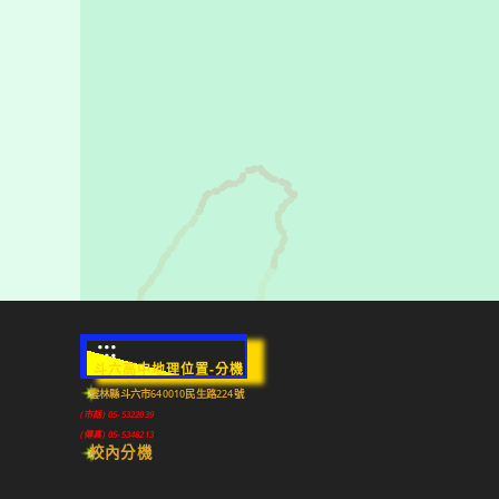
:::
斗六高中地理位置-分機
雲林縣斗六市640010民生路224號
(市話) 05-5322039
(傳真) 05-5348213
校內分機