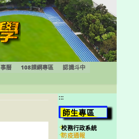
行事曆
108課綱專區
認識斗中
:::
師生專區
校務行政系統
防疫通報