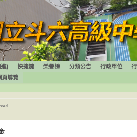
進]
快捷鍵
榮譽榜
分類公告
行政單位
網頁導覽
 read
金