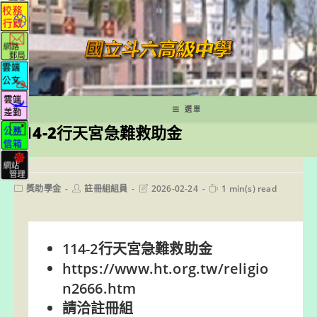
跳
轉
至
主
要
內
容
選單
114-2行天宮急難救助金
Post
Post
Post
Reading
獎助學金
註冊組組員
2026-02-24
1 min(s) read
category:
author:
last
time:
modified:
114-2行天宮急難救助金
https://www.ht.org.tw/religio
n2666.htm
請洽註冊組