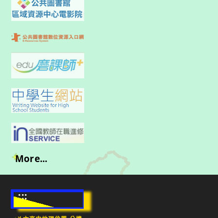
More...
:::