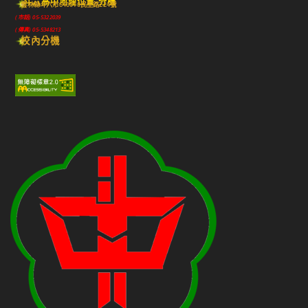
斗六高中地理位置-分機
雲林縣斗六市640010民生路224號
(市話) 05-5322039
(傳真) 05-5348213
校內分機