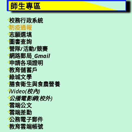
師生專區
校務行政系統
防疫通報
志願選填
圖書查詢
營隊/活動/競賽
網路郵局_
Gmail
申請各項證明
教育儲蓄戶
綠城文學
膳食衛生與食農營養
iVideo(校內)
公播電影網(校外)
雲端公文
雲端差勤
公務電子郵件
教育雲端帳號