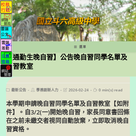
跳
轉
至
主
要
內
容
選單
【通勤生晚自習】公告晚自習同學名單及
自習教室
Post
Post
Post
Reading
最新公告
學務創新人力
2026-02-24
0 min(s) read
category:
author:
last
time:
modified:
本學期申請晚自習同學名單及自習教室
【如附
件】
。自3/2(一)開始晚自習，家長同意書回條
在之前未繳交者視同自動放棄，立即取消晚自
習資格。