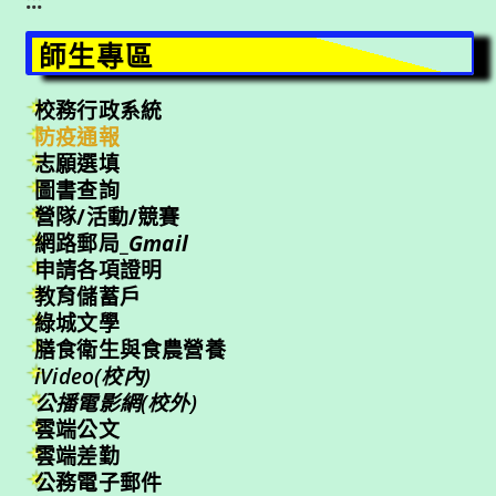
:::
師生專區
校務行政系統
防疫通報
志願選填
圖書查詢
營隊/活動/競賽
網路郵局_
Gmail
申請各項證明
教育儲蓄戶
綠城文學
膳食衛生與食農營養
iVideo(校內)
公播電影網(校外)
雲端公文
雲端差勤
公務電子郵件