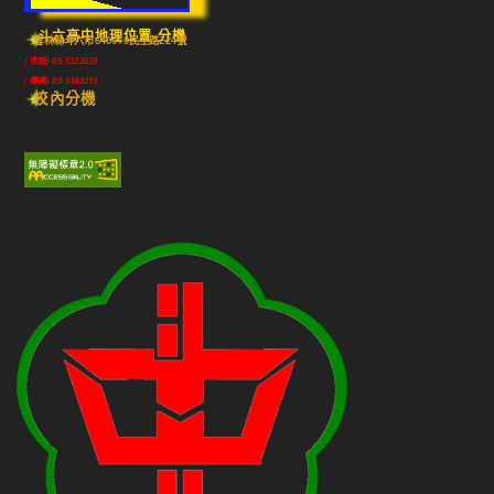
斗六高中地理位置-分機
雲林縣斗六市640010民生路224號
(市話) 05-5322039
(傳真) 05-5348213
校內分機