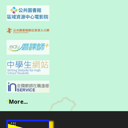
More...
:::